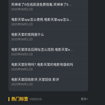
死神来了6在线高清免费观看,死神来了6国语在线观看全集
2025年09月11日
电影天堂app怎么使用,电影天堂app怎么不能用了
2025年09月11日
电影天堂的官网是什么
2025年09月11日
电影天堂改名后网址怎么找到,电影天堂app怎么使用
2025年09月11日
电影天堂好用吗?,电影天堂的电影有版权吗
2025年09月11日
电影天堂回信影评,天堂回信 影评
2025年09月11日
热门标签
VIDEOS
更多>