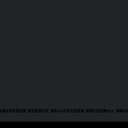
直播体育免费直播_雨燕直播足球_雨燕360体育免费直播_雨燕免费直播NBA_雨燕体