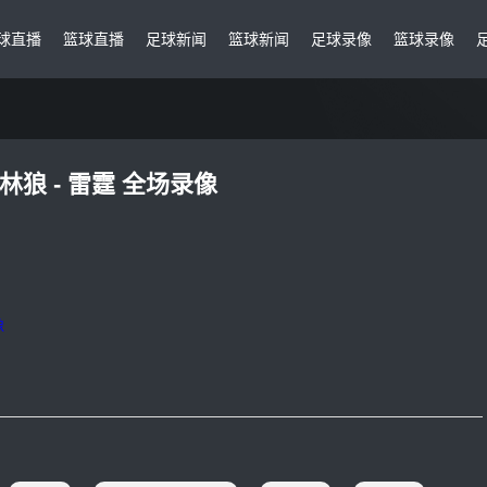
球直播
篮球直播
足球新闻
篮球新闻
足球录像
篮球录像
森林狼 - 雷霆 全场录像
像