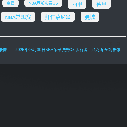
雷霆
NBA西部决赛G5
西甲
德甲
NBA常规赛
拜仁慕尼黑
曼城
下一篇
场录像
2025年05月30日NBA东部决赛G5 步行者 - 尼克斯 全场录像