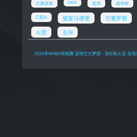
NBA
比赛录像
篮球
森林狼
CBA
皇家马德里
巴塞罗那
火箭
五洲
上一篇
2025年WNBA常规赛 亚特兰大梦想 - 洛杉矶火花 全