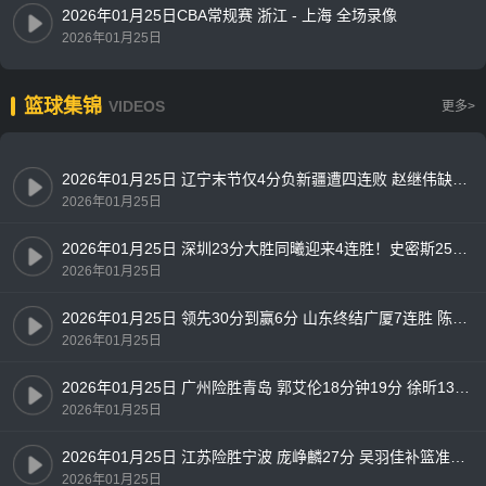
2026年01月25日CBA常规赛 浙江 - 上海 全场录像
2026年01月25日
篮球集锦
VIDEOS
更多>
2026年01月25日 辽宁末节仅4分负新疆遭四连败 赵继伟缺阵 王岚嵚9中1 吴冠希18+8
2026年01月25日
2026年01月25日 深圳23分大胜同曦迎来4连胜！史密斯25+8+7 郭昊文24+6+5
2026年01月25日
2026年01月25日 领先30分到赢6分 山东终结广厦7连胜 陈林坚18分 孙铭徽12中2
2026年01月25日
2026年01月25日 广州险胜青岛 郭艾伦18分钟19分 徐昕13+10 米奇28+13
2026年01月25日
2026年01月25日 江苏险胜宁波 庞峥麟27分 吴羽佳补篮准绝杀 杰克逊28分
2026年01月25日