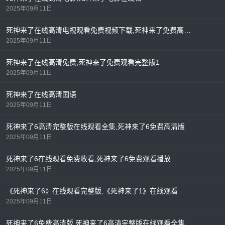
2025年09月11日
死神来了在线高清电视观看免费视频下载,死神来了免费高清版
2025年09月11日
死神来了在线高清免费,死神来了免费观看完整版1
2025年09月11日
死神来了在线高清国语
2025年09月11日
死神来了6高清完整版在线观看全集,死神来了6免费高清版
2025年09月11日
死神来了6在线观看免费收看,死神来了6免费观看播放
2025年09月11日
《死神来了6》在线观看完整版,《死神来了1》在线观看
2025年09月11日
死神来了6免费高清版,死神来了6高清完整版在线观看全集