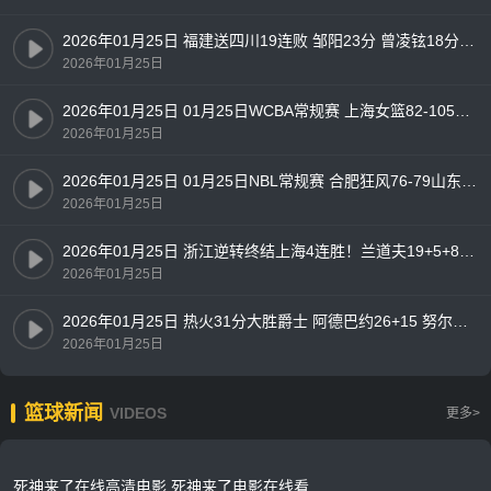
2026年01月25日 福建送四川19连败 邹阳23分 曾凌铉18分 布里斯科24分
2026年01月25日
2026年01月25日 01月25日WCBA常规赛 上海女篮82-105四川女篮 全场集锦
2026年01月25日
2026年01月25日 01月25日NBL常规赛 合肥狂风76-79山东蜜獾 全场集锦
2026年01月25日
2026年01月25日 浙江逆转终结上海4连胜！兰道夫19+5+8 琼斯15+5 王哲林14+7
2026年01月25日
2026年01月25日 热火31分大胜爵士 阿德巴约26+15 努尔基奇连续3场三双
2026年01月25日
篮球新闻
VIDEOS
更多>
死神来了在线高清电影,死神来了电影在线看