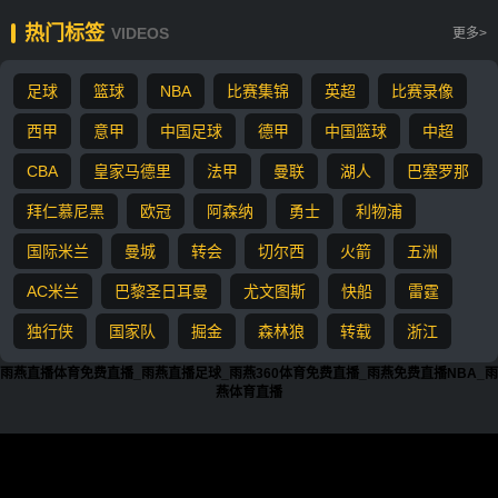
热门标签
VIDEOS
更多>
足球
篮球
NBA
比赛集锦
英超
比赛录像
西甲
意甲
中国足球
德甲
中国篮球
中超
CBA
皇家马德里
法甲
曼联
湖人
巴塞罗那
拜仁慕尼黑
欧冠
阿森纳
勇士
利物浦
国际米兰
曼城
转会
切尔西
火箭
五洲
AC米兰
巴黎圣日耳曼
尤文图斯
快船
雷霆
独行侠
国家队
掘金
森林狼
转载
浙江
雨燕直播体育免费直播_雨燕直播足球_雨燕360体育免费直播_雨燕免费直播NBA_雨
燕体育直播
『
』所有赛事足球直播，NBA直播信号源均由用户收集或从搜索引擎