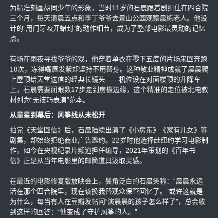
为精准刻画胡同少年的形象，当时11岁的石晨跟着剧组住在四合院
三个月，每天清晨五点和李丁爷爷去景山公园观察晨练老人。他设
计的“用门牙咬开蜡封”的动作细节，成为了整部电影最灵动的记忆
点。
有场在雨夜寻找爷爷的戏，他穿着单衣在零下五度的片场来回奔跑
18次，冻得嘴唇发紫却坚持不用替身。这种敬业精神成就了晨晨爬
上屋顶给天堂送信的经典长镜头——机位设在对面楼顶的升降车
上，石晨需要闭眼数17步走到房檐边缘，这个精准的走位被北电教
材列为“无技巧表演”范本。
从童星到幕后：风筝线从未松开
拍完《天堂回信》后，石晨陆续出演了《小房东》《家有儿女》等
剧集，却始终拒绝商业广告邀约。22岁时他选择赴纽约学习电影制
作，如今在央视纪录片频道担任编导，2021年策划的《百年书
信》正是从当年电影里的邮筒道具汲取灵感。
在最近的电影修复版放映会上，鬓角泛白的石晨笑称：“晨晨永远
活在那个四合院里，现在该换我替观众保管回忆了。”或许这就是
为什么，每当有人在豆瓣发帖问“演晨晨的孩子怎么样了”，总会收
到这样的回答：“他变成了守护风筝的人。”