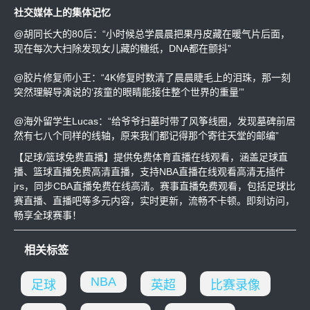
社交媒体上的集体记忆
@胡同长大的80后：“小时候总学晨晨把果丹皮藏在暖气片后面，
现在每次大扫除发现女儿藏的糖纸，DNA都在颤抖”
@胶片修复师小王：“4K修复时数清了晨晨睫毛上的泪珠，那一刻
突然理解导演说的‘孩童的眼睛能接住整个世界的重量’”
@海外留学生Lucas：“给爷爷扫墓时带了风筝线圈，发现墓碑前居
然有七八个同样的线轴，原来我们都记得那个寄往天堂的邮编”
【足球/篮球免费直播】提供免费体育直播在线观看，涵盖足球直
播、篮球直播免费高清直播，支持NBA直播在线观看高清无插件
jrs，同步CBA直播免费在线高清。赛事直播免费观看，包括足球比
赛直播、直播吧等多元内容，实时更新，流畅不卡顿。即刻访问，
畅享全球赛事！
相关标签
NBA
足球
英超
比赛录像