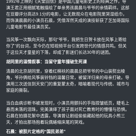
1992年上映的《天堂回信》是中国儿童电影史上的经典之作，导
演王君正用细腻笔触描绘了单亲男孩晨晨与爷爷的亲情羁绊。这部
在豆瓣评分高达9.1分的电影，让无数观众在电影院里哭湿纸巾，
而饰演晨晨的小演员石晨，凭借浑然天成的演技斩获了芝加哥国际
儿童电影节最佳演员奖。
当风筝一次飘向天际，那句“爷爷，我把生日贺卡放在风筝上寄给
你了”的台词，至今仍在短视频平台引发跨世代的情感共鸣。但关
于这位天才童星的下落，却成了影迷们长达30年的谜团。
胡同里的温情叙事：当留守童年撞破生死课
清晨的北京胡同里，穿着红棉袄的晨晨总把爷爷的中山装熨出棱
角，爷孙俩给风筝装铃铛的温馨日常，被留洋归来的母亲打破。导
演用三次送信到天安门的重复蒙太奇，暗喻着现代与传统、城市与
家庭的撕裂。
当白血病诊断书被发现时，小演员用颤抖的手指捏皱纸页，睫毛上
悬而未落的泪珠，完美演绎了孩子面对死亡教育时的懵懂与恐惧。
石晨在拍摄花絮中透露，导演曾让剧组偷偷藏起他的玩具小熊三
天，才拍出那场抱着玩偶蜷缩床尾的哭戏。
石晨：被胶片定格的“国民弟弟”