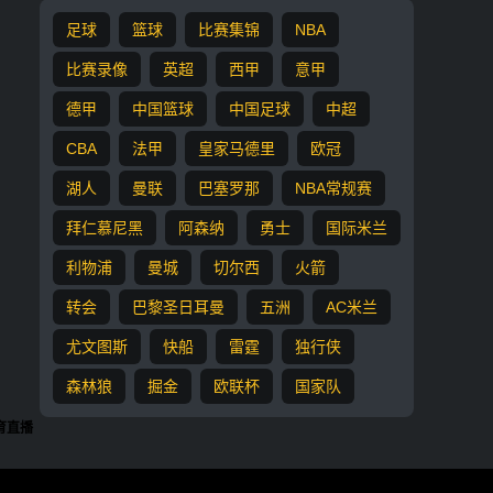
足球
篮球
比赛集锦
NBA
比赛录像
英超
西甲
意甲
德甲
中国篮球
中国足球
中超
CBA
法甲
皇家马德里
欧冠
湖人
曼联
巴塞罗那
NBA常规赛
拜仁慕尼黑
阿森纳
勇士
国际米兰
利物浦
曼城
切尔西
火箭
转会
巴黎圣日耳曼
五洲
AC米兰
尤文图斯
快船
雷霆
独行侠
森林狼
掘金
欧联杯
国家队
育直播