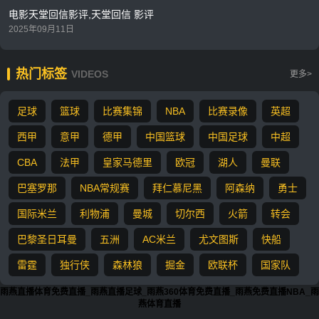
电影天堂回信影评,天堂回信 影评
2025年09月11日
热门标签
VIDEOS
更多>
足球
篮球
比赛集锦
NBA
比赛录像
英超
西甲
意甲
德甲
中国篮球
中国足球
中超
CBA
法甲
皇家马德里
欧冠
湖人
曼联
巴塞罗那
NBA常规赛
拜仁慕尼黑
阿森纳
勇士
国际米兰
利物浦
曼城
切尔西
火箭
转会
巴黎圣日耳曼
五洲
AC米兰
尤文图斯
快船
雷霆
独行侠
森林狼
掘金
欧联杯
国家队
雨燕直播体育免费直播_雨燕直播足球_雨燕360体育免费直播_雨燕免费直播NBA_雨
燕体育直播