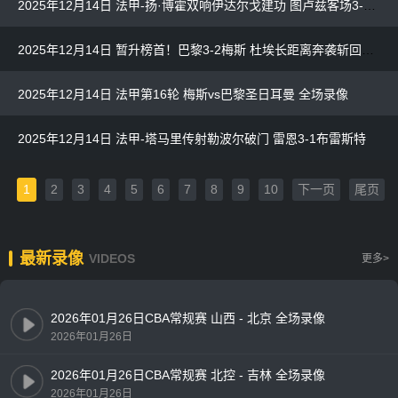
2025年12月14日 法甲-扬·博霍双响伊达尔戈建功 图卢兹客场3-0完胜巴黎FC
2025年12月14日 暂升榜首！巴黎3-2梅斯 杜埃长距离奔袭斩回归后首球 姆巴耶2助攻
2025年12月14日 法甲第16轮 梅斯vs巴黎圣日耳曼 全场录像
2025年12月14日 法甲-塔马里传射勒波尔破门 雷恩3-1布雷斯特
1
2
3
4
5
6
7
8
9
10
下一页
尾页
最新录像
VIDEOS
更多>
2026年01月26日CBA常规赛 山西 - 北京 全场录像
2026年01月26日
2026年01月26日CBA常规赛 北控 - 吉林 全场录像
2026年01月26日