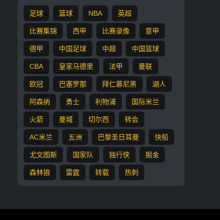
足球
篮球
NBA
英超
比赛集锦
西甲
比赛录像
意甲
德甲
中国足球
中超
中国篮球
CBA
皇家马德里
法甲
曼联
欧冠
巴塞罗那
拜仁慕尼黑
湖人
阿森纳
勇士
利物浦
国际米兰
火箭
曼城
切尔西
转会
AC米兰
五洲
巴黎圣日耳曼
快船
尤文图斯
国家队
独行侠
掘金
森林狼
雷霆
转载
热刺