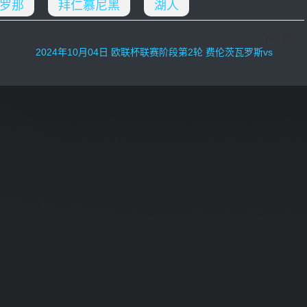
罗那
拜仁慕尼黑
湖人
下一篇
2024年10月04日 欧联杯联赛阶段第2轮 费伦茨瓦罗斯vs热刺 全场录像