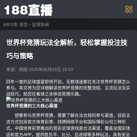
首页
足球新闻
当前位置:
>
世界杯竞猜玩法全解析，轻松掌握投注技
巧与策略
来源：网络
2025年06月03日 19:23
四年一度的足球盛宴即将开启，无数球迷都在关注世界杯竞猜怎么
参与。本文将为您详细解读世界杯竞猜的完整流程、主流玩法及实
战技巧，助您在看球之余体验竞猜乐趣。
世界杯竞猜的三大核心渠道
想要参与世界杯竞猜，需要了解合法合规的参与渠道。目前主
流方式包括官方体育彩票、持牌网络平台和国际博彩公司三种形
式。中国体育彩票推出的竞彩足球游戏是合法渠道，覆盖全国实体
店和官方APP，提供胜负平、比分、总进球等多种玩法，具有安全