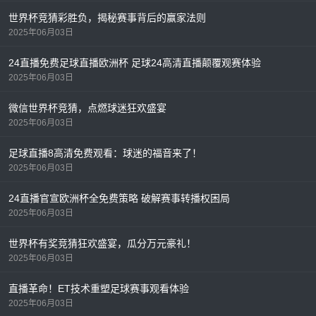
世界杯竞猜彩胜负，揭秘赛事背后的赢家法则
2025年06月03日
24直播免费足球直播欧洲杯 足球24高清直播颠覆观赛体验
2025年06月03日
微信世界杯竞猜，点燃球迷狂欢盛宴
2025年06月03日
足球直播8高清免费观看：球迷的福音来了！
2025年06月03日
24直播官宣欧洲杯全免费策略 破解赛事转播权困局
2025年06月03日
世界杯有奖竞猜狂欢盛宴，瓜分万元豪礼！
2025年06月03日
直播革命！ET技术重塑足球赛事观看体验
2025年06月03日