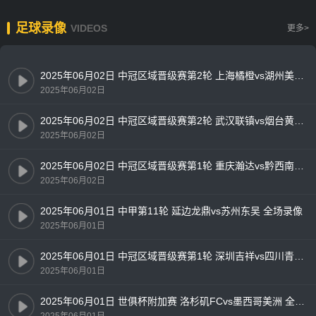
足球录像
VIDEOS
更多>
2025年06月02日 中冠区域晋级赛第2轮 上海橘橙vs湖州美奇 全场录像
2025年06月02日
2025年06月02日 中冠区域晋级赛第2轮 武汉联镇vs烟台黄渤海新区鑫海中天 全场录像
2025年06月02日
2025年06月02日 中冠区域晋级赛第1轮 重庆瀚达vs黔西南栩烽棠 全场录像
2025年06月02日
2025年06月01日 中甲第11轮 延边龙鼎vs苏州东吴 全场录像
2025年06月01日
2025年06月01日 中冠区域晋级赛第1轮 深圳吉祥vs四川青年竞技 全场录像
2025年06月01日
2025年06月01日 世俱杯附加赛 洛杉矶FCvs墨西哥美洲 全场录像
2025年06月01日