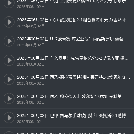
2025年06月02日 中冠-上海赛更达橘橙1-0湖州美奇 徐永乐内切推射致胜
2025年06月02日
2025年06月02日 中冠-武汉联镇2-1烟台鑫海中天 范金汭补时绝杀
2025年06月02日
2025年06月02日 U17欧青赛-库尼亚破门内维斯建功 葡萄牙3-0完胜法国夺冠
2025年06月02日
2025年06月02日 升入意甲！克雷莫纳总分3-2斯佩齐亚 德卢卡双响斯佩齐亚2分钟2球
2025年06月02日
2025年06月02日 西乙-德拉富恩特制胜 莱万特1-0埃瓦尔夺冠升西甲
2025年06月02日
2025年06月02日 西乙-穆拉德闪击 埃尔切4-0大胜拉科第二升西甲
2025年06月02日
2025年06月02日 巴甲-内马尔手球破门染红 桑托斯0-1遭博塔弗戈绝杀
2025年06月02日