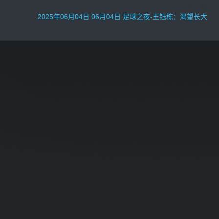
下一篇
2025年06月04日 06月04日 足球之夜-王钰栋：渴望长大