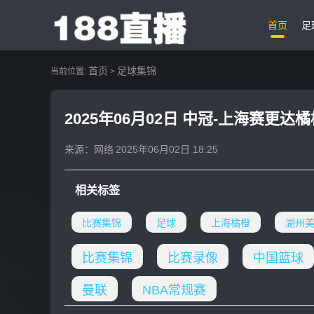
首页
足
首页
足球集锦
当前位置:
>
2025年06月02日 中冠-上海赛更
来源：网络
2025年06月02日 18:25
相关标签
比赛集锦
足球
上海橘橙
湖州
比赛集锦
比赛录像
中国篮球
曼联
NBA常规赛