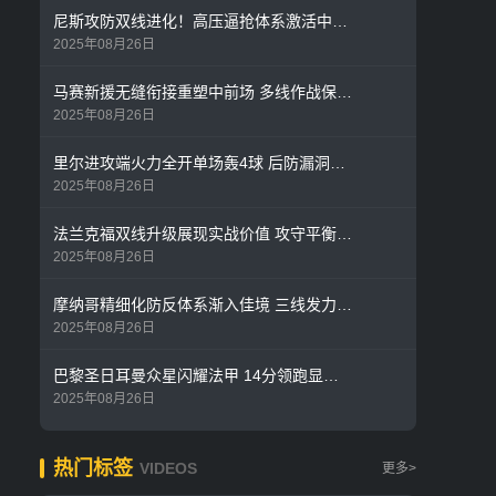
尼斯攻防双线进化！高压逼抢体系激活中场 三中卫铁阵缔造法甲最稳防线
2025年08月26日
马赛新援无缝衔接重塑中前场 多线作战保留欧冠席位希望
2025年08月26日
里尔进攻端火力全开单场轰4球 后防漏洞致连胜纪录终结
2025年08月26日
法兰克福双线升级展现实战价值 攻守平衡铸就欧战门票争夺利器
2025年08月26日
摩纳哥精细化防反体系渐入佳境 三线发力直指欧冠资格
2025年08月26日
巴黎圣日耳曼众星闪耀法甲 14分领跑显露冠军相
2025年08月26日
热门标签
VIDEOS
更多>