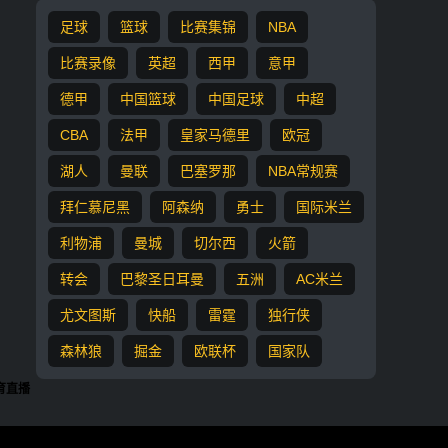
足球
篮球
比赛集锦
NBA
比赛录像
英超
西甲
意甲
德甲
中国篮球
中国足球
中超
CBA
法甲
皇家马德里
欧冠
湖人
曼联
巴塞罗那
NBA常规赛
拜仁慕尼黑
阿森纳
勇士
国际米兰
利物浦
曼城
切尔西
火箭
转会
巴黎圣日耳曼
五洲
AC米兰
尤文图斯
快船
雷霆
独行侠
森林狼
掘金
欧联杯
国家队
育直播