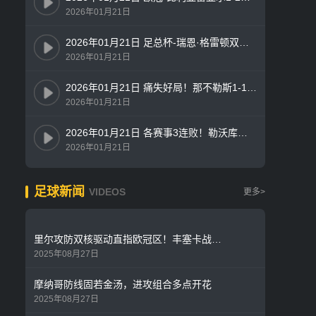
2026年01月21日
2026年01月21日 足总杯-瑞恩·格雷顿双响 索尔福德城3-2斯文登晋级将战曼城
2026年01月21日
2026年01月21日 痛失好局！那不勒斯1-1十人哥本哈根 麦克托米奈破门德莱尼直红
2026年01月21日
2026年01月21日 各赛事3连败！勒沃库森0-2奥林匹亚科斯 药厂17射门+6射正未果
2026年01月21日
足球新闻
VIDEOS
更多>
里尔攻防双核驱动直指欧冠区！丰塞卡战术板暗藏法甲新势力密码
2025年08月27日
摩纳哥防线固若金汤，进攻组合多点开花
2025年08月27日