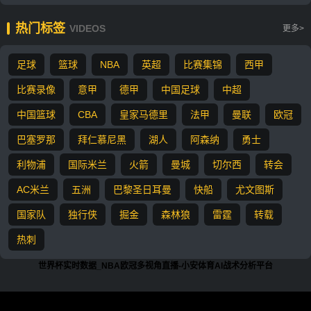
热门标签
VIDEOS
更多>
足球
篮球
NBA
英超
比赛集锦
西甲
比赛录像
意甲
德甲
中国足球
中超
中国篮球
CBA
皇家马德里
法甲
曼联
欧冠
巴塞罗那
拜仁慕尼黑
湖人
阿森纳
勇士
利物浦
国际米兰
火箭
曼城
切尔西
转会
AC米兰
五洲
巴黎圣日耳曼
快船
尤文图斯
国家队
独行侠
掘金
森林狼
雷霆
转载
热刺
世界杯实时数据_NBA欧冠多视角直播-小安体育AI战术分析平台