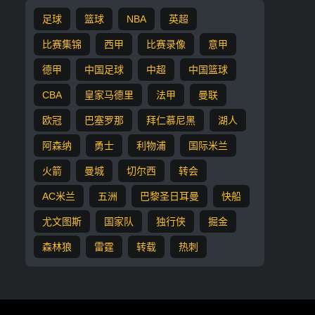
足球
篮球
NBA
英超
比赛集锦
西甲
比赛录像
意甲
德甲
中国足球
中超
中国篮球
CBA
皇家马德里
法甲
曼联
欧冠
巴塞罗那
拜仁慕尼黑
湖人
阿森纳
勇士
利物浦
国际米兰
火箭
曼城
切尔西
转会
AC米兰
五洲
巴黎圣日耳曼
快船
尤文图斯
国家队
独行侠
掘金
森林狼
雷霆
转载
热刺