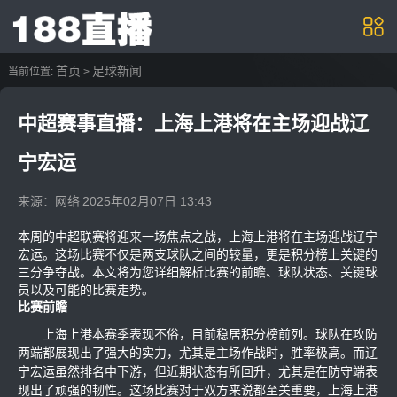
首页
足球新闻
当前位置:
>
中超赛事直播：上海上港将在主场迎战辽
宁宏运
来源：网络
2025年02月07日 13:43
本周的中超联赛将迎来一场焦点之战，上海上港将在主场迎战辽宁
宏运。这场比赛不仅是两支球队之间的较量，更是积分榜上关键的
三分争夺战。本文将为您详细解析比赛的前瞻、球队状态、关键球
员以及可能的比赛走势。
比赛前瞻
上海上港本赛季表现不俗，目前稳居积分榜前列。球队在攻防
两端都展现出了强大的实力，尤其是主场作战时，胜率极高。而辽
宁宏运虽然排名中下游，但近期状态有所回升，尤其是在防守端表
现出了顽强的韧性。这场比赛对于双方来说都至关重要，上海上港