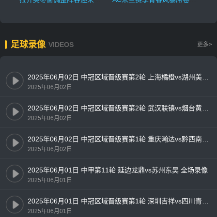
足球录像
VIDEOS
更多>
2025年06月02日 中冠区域晋级赛第2轮 上海橘橙vs湖州美奇 全场录像
2025年06月02日
2025年06月02日 中冠区域晋级赛第2轮 武汉联镇vs烟台黄渤海新区鑫海中天 全场录像
2025年06月02日
2025年06月02日 中冠区域晋级赛第1轮 重庆瀚达vs黔西南栩烽棠 全场录像
2025年06月02日
2025年06月01日 中甲第11轮 延边龙鼎vs苏州东吴 全场录像
2025年06月01日
2025年06月01日 中冠区域晋级赛第1轮 深圳吉祥vs四川青年竞技 全场录像
2025年06月01日