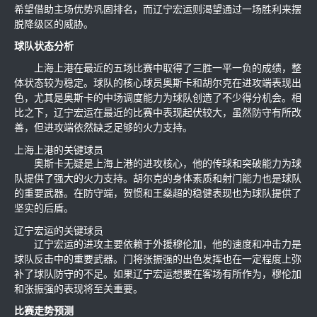
希望借助主场优势巩固排名，而辽宁宏运则渴望通过一场胜利来摆
脱降级区的威胁。
球队状态分析
上海上港在最近的五场比赛中取得了三胜一平一负的成绩，整
体状态较为稳定。球队的核心球员奥斯卡和胡尔克在进攻端表现出
色，尤其是奥斯卡的中场调度能力为球队创造了不少得分机会。相
比之下，辽宁宏运在最近的比赛中表现起伏较大，虽然防守有所改
善，但进攻端依然缺乏足够的火力支持。
上海上港的关键球员
奥斯卡无疑是上海上港的进攻核心，他的传球和突破能力为球
队提供了强大的火力支持。胡尔克的身体素质和射门能力也是球队
的重要武器。在防守端，贺惯和王燊超的稳健表现也为球队提供了
坚实的后盾。
辽宁宏运的关键球员
辽宁宏运的进攻主要依赖于外援穆伦加，他的速度和冲击力是
球队反击中的重要武器。门将张振强的出色发挥也在一定程度上弥
补了球队防守的不足。如果辽宁宏运想要在客场有所作为，穆伦加
和张振强的表现将至关重要。
比赛走势预测