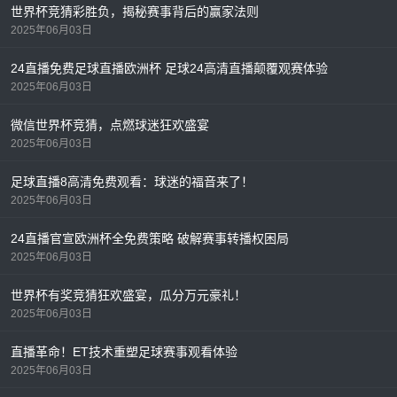
世界杯竞猜彩胜负，揭秘赛事背后的赢家法则
2025年06月03日
24直播免费足球直播欧洲杯 足球24高清直播颠覆观赛体验
2025年06月03日
微信世界杯竞猜，点燃球迷狂欢盛宴
2025年06月03日
足球直播8高清免费观看：球迷的福音来了！
2025年06月03日
24直播官宣欧洲杯全免费策略 破解赛事转播权困局
2025年06月03日
世界杯有奖竞猜狂欢盛宴，瓜分万元豪礼！
2025年06月03日
直播革命！ET技术重塑足球赛事观看体验
2025年06月03日