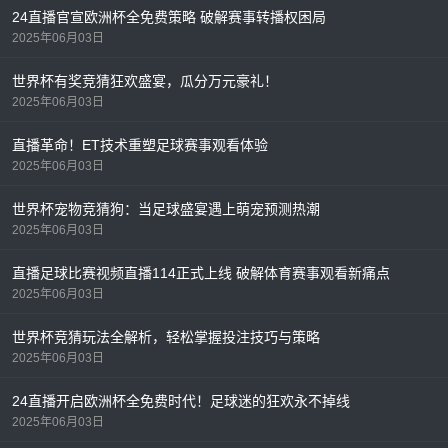
24直播官宣欧洲杯全免费策略 破解赛事转播权困局
2025年06月03日
世界杯有奖竞猜狂欢盛宴，瓜分万元豪礼！
2025年06月03日
直播革命！ET技术重塑足球赛事观看体验
2025年06月03日
世界杯宠物竞猜狗：当足球盛宴遇上萌宠预测热潮
2025年06月03日
直播足球比赛视频直播114正式上线 破解体育赛事观看新痛点
2025年06月03日
世界杯竞猜玩法全解析，轻松掌握投注技巧与策略
2025年06月03日
24直播开启欧洲杯全免费时代！足球迷的狂欢永不掉线
2025年06月03日