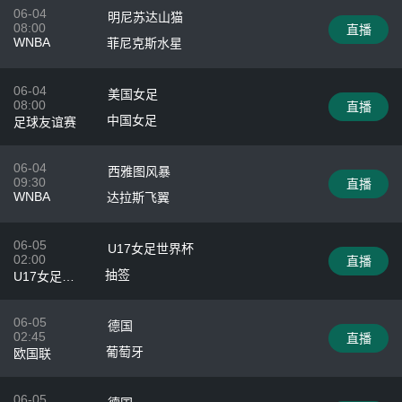
06-04
明尼苏达山猫
08:00
直播
WNBA
菲尼克斯水星
06-04
美国女足
08:00
直播
中国女足
足球友谊赛
06-04
西雅图风暴
09:30
直播
WNBA
达拉斯飞翼
06-05
U17女足世界杯
02:00
直播
抽签
U17女足世
界杯
06-05
德国
02:45
直播
葡萄牙
欧国联
06-05