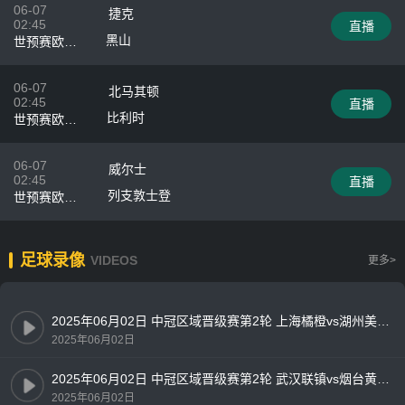
06-07
捷克
02:45
直播
黑山
世预赛欧洲
区
06-07
北马其顿
02:45
直播
比利时
世预赛欧洲
区
06-07
威尔士
02:45
直播
列支敦士登
世预赛欧洲
区
足球录像
VIDEOS
更多>
2025年06月02日 中冠区域晋级赛第2轮 上海橘橙vs湖州美奇 全场录像
2025年06月02日
2025年06月02日 中冠区域晋级赛第2轮 武汉联镇vs烟台黄渤海新区鑫海中天 全场录像
2025年06月02日