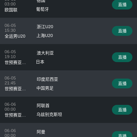
德国
03:00
直播
葡萄牙
欧国联
06-05
浙江U20
15:30
直播
上海U20
全运男U20
06-05
澳大利亚
19:10
直播
日本
世预赛亚洲
区
06-05
印度尼西亚
21:45
直播
中国男足
世预赛亚洲
区
06-06
阿联酋
00:00
直播
乌兹别克斯坦
世预赛亚洲
区
06-06
阿曼
00:00
直播