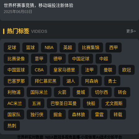
世界杯赛事竞猜，移动端投注新体验
2025年06月03日
热门标签
VIDEOS
更多>
足球
篮球
NBA
英超
比赛集锦
西甲
比赛录像
意甲
德甲
中国足球
中超
中国篮球
CBA
皇家马德里
法甲
曼联
欧冠
巴塞罗那
拜仁慕尼黑
湖人
阿森纳
勇士
利物浦
国际米兰
火箭
曼城
切尔西
转会
AC米兰
五洲
巴黎圣日耳曼
快船
尤文图斯
国家队
独行侠
掘金
森林狼
雷霆
转载
热刺
世界杯实时数据_NBA欧冠多视角直播-小安体育AI战术分析平台