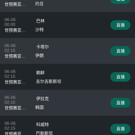
约旦
世预赛亚洲
区
06-06
巴林
00:00
直播
沙特
世预赛亚洲
区
06-06
卡塔尔
02:15
直播
伊朗
世预赛亚洲
区
06-06
朝鲜
02:15
直播
吉尔吉斯斯坦
世预赛亚洲
区
06-06
伊拉克
02:15
直播
韩国
世预赛亚洲
区
06-06
科威特
02:15
直播
巴勒斯坦
世预赛亚洲