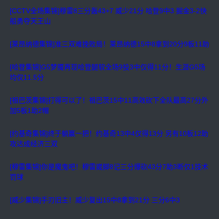
[CCTV全场集锦]穆雷8三分轰43+7 威少21分 哈登9中3 掘金3-2快
船勇夺天王山
[莱昂纳德集锦]准三双难挽败局！莱昂纳德15中8拿到20分9板11助
[哈登集锦]G5梦魇再现哈登腿软全场9投3中仅得11分！生涯G5场
均仅11.5分
[祖巴茨集锦]打得可以了！祖巴茨15中11高效砍下全队最高27分外
加5板1助2帽
[约基奇集锦]终于躺赢一把！约基奇13中4仅得13分 另有10板12助
攻达成经济三双
[穆雷集锦]你是魔鬼吧！穆雷崴脚8记三分爆砍43分7助3断仅1技术
罚球
[威少集锦]手刃旧主！威少复出15中8拿到21分 三分6中3