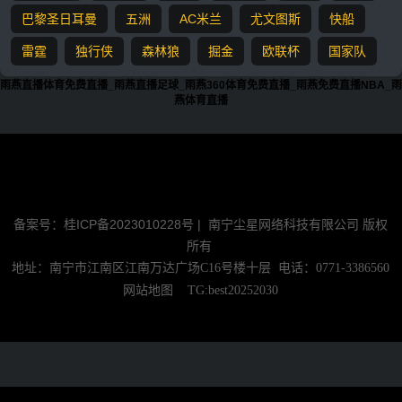
巴黎圣日耳曼
五洲
AC米兰
尤文图斯
快船
雷霆
独行侠
森林狼
掘金
欧联杯
国家队
雨燕直播体育免费直播_雨燕直播足球_雨燕360体育免费直播_雨燕免费直播NBA_雨
燕体育直播
『
』所有赛事足球直播，NBA直播信号源均由用户收集或从搜索引擎
搜索整理获得，所有内容均来自互联网，我们自身不提供任何直播信
号和视频内容，如有侵犯您的权益请联系我们，我们会第一时间处理
备案号：桂ICP备2023010228号 |
南宁尘星网络科技有限公司 版权
所有
地址：南宁市江南区江南万达广场C16号楼十层 电话：0771-3386560
网站地图
TG:best20252030