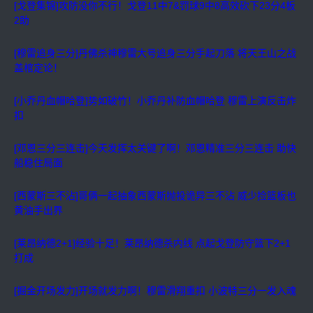
[戈登集锦]攻防没你不行！戈登11中7&罚球9中8高效砍下23分4板
2助
[穆雷追身三分]丹佛杀神穆雷大号追身三分手起刀落 将天王山之战
盖棺定论！
[小乔丹血帽哈登]势如破竹！小乔丹补防血帽哈登 穆雷上演反击炸
扣
[邓恩三分三连击]今天发挥太关键了啊！邓恩精准三分三连击 助快
船稳住局面
[西蒙斯三不沾]哥俩一起抽象西蒙斯抛投诡异三不沾 威少捡篮板也
黄油手出界
[莱昂纳德2+1]经验十足！莱昂纳德杀内线 点起戈登防守篮下2+1
打成
[掘金开场发力]开场就发力啊！穆雷滑翔重扣 小波特三分一发入魂