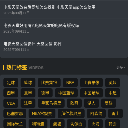
电影天堂改名后网址怎么找到,电影天堂app怎么使用
2025年09月11日
电影天堂好用吗?,电影天堂的电影有版权吗
2025年09月11日
电影天堂回信影评,天堂回信 影评
2025年09月11日
热门标签
VIDEOS
更多>
足球
篮球
比赛集锦
NBA
比赛录像
英超
西甲
意甲
德甲
中国篮球
中国足球
中超
CBA
法甲
皇家马德里
欧冠
湖人
曼联
巴塞罗那
NBA常规赛
拜仁慕尼黑
阿森纳
勇士
国际米兰
利物浦
曼城
切尔西
火箭
转会