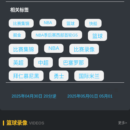
相关标签
NBA
比赛集锦
篮球
快船
掘金
NBA季后赛西部首轮G5
篮球
NBA
比赛集锦
比赛录像
英超
中超
巴塞罗那
拜仁慕尼黑
勇士
国际米兰
上一篇
下一篇
2025年04月30日 20分逆转！哈利上篮绝杀 字母哥30+20+13 步行者加时4-1雄鹿
2025年05月01日 05月01日NBA季后赛西部首轮G5 森林狼 - 湖人 精彩镜头
篮球录像
VIDEOS
更多>