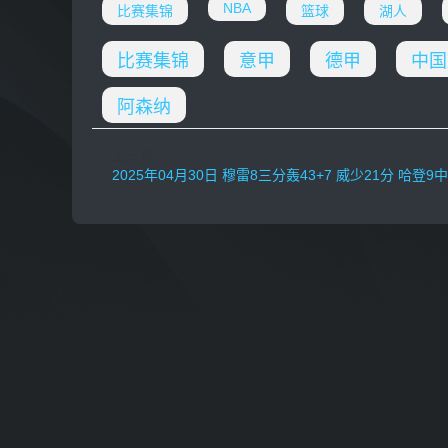
NBA
比赛集锦
篮球
湖人
比赛集锦
意甲
德甲
中国
阿森纳
上一篇
2025年04月30日 穆雷8三分轰43+7 威少21分 哈登9中3 掘金3-2快船勇夺天