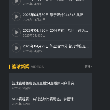
2025年04月30日
2025年04月30日 康宁汉姆24+8+8 奥萨尔22+7 布伦森失准16中4 活塞力克尼克斯
2025年04月30日
2025年04月30日 20分逆转！哈利上篮绝杀 字母哥30+20+13 步行者加时4-1雄鹿
2025年04月30日
2025年04月29日 陈盈骏23分 曾凡博伤退 周琦15分&14罚7中 北京客场2-0山西拿赛点
2025年04月29日
篮球新闻
VIDEOS
更多>
篮球直播免费高清直播24直播网用户量突破800万 技术团队升级服务器应对季后赛流量高峰
2025年06月03日
NBA赛程表：实时追踪比赛动态，掌握球队对阵时间
2025年06月03日