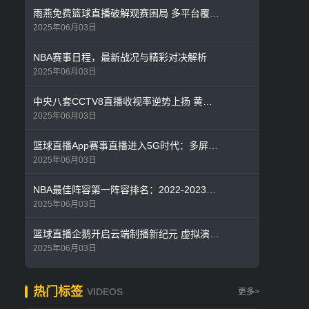
雨燕免费篮球直播破解观赛困局 多平台覆盖打造全民篮球盛宴
2025年06月03日
NBA赛事日程，最新战况与精彩对决解析
2025年06月03日
中央八套CCTV8直播收视率逆势上扬 黄金剧场破圈效应显现
2025年06月03日
篮球直播App赛事直播进入5G时代：多屏互动+AI解说重构观赛体验
2025年06月03日
NBA最佳阵容第一阵容排名：2022-2023赛季评选结果深度解析
2025年06月03日
篮球直播企鹅开启云端制播新纪元 虚拟演播厅首度曝光！
2025年06月03日
热门标签
VIDEOS
更多>