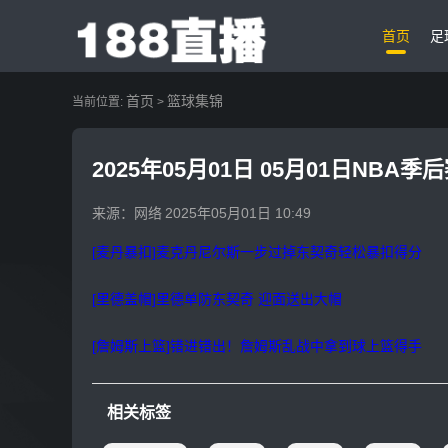
首页
足
首页
篮球集锦
当前位置:
>
2025年05月01日 05月01日NBA
来源：网络
2025年05月01日 10:49
[麦丹暴扣]麦克丹尼尔斯一步过掉东契奇轻松暴扣得分
[里德盖帽]里德单防东契奇 迎面送出大帽
[詹姆斯上篮]错进错出！詹姆斯乱战中拿到球上篮得手
相关标签