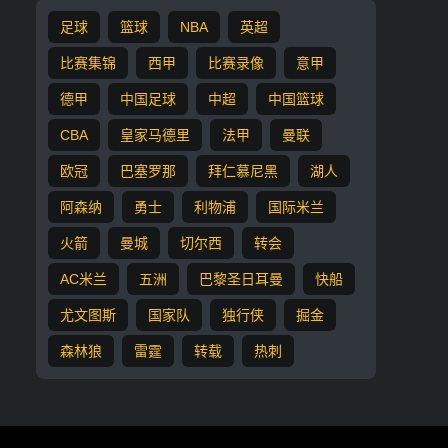
足球
篮球
NBA
英超
比赛集锦
西甲
比赛录像
意甲
德甲
中国足球
中超
中国篮球
CBA
皇家马德里
法甲
曼联
欧冠
巴塞罗那
拜仁慕尼黑
湖人
阿森纳
勇士
利物浦
国际米兰
火箭
曼城
切尔西
转会
AC米兰
五洲
巴黎圣日耳曼
快船
尤文图斯
国家队
独行侠
掘金
森林狼
雷霆
转载
热刺