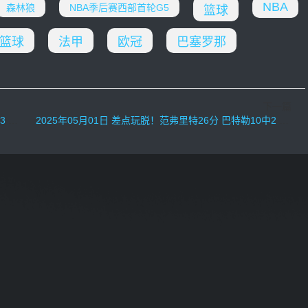
NBA
森林狼
NBA季后赛西部首轮G5
篮球
篮球
法甲
欧冠
巴塞罗那
下一篇
王山
2025年05月01日 差点玩脱！范弗里特26分 巴特勒10中2 火箭轻取勇士追至2-3