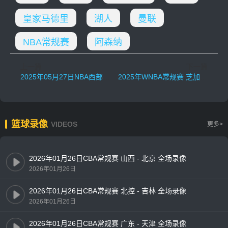
皇家马德里
湖人
曼联
NBA常规赛
阿森纳
上一篇
下一篇
2025年05月27日NBA西部决赛G4 雷霆 - 森林狼 全场录像
2025年WNBA常规赛 芝加哥天空 - 菲尼克斯水星 全场录像
篮球录像
VIDEOS
更多>
2026年01月26日CBA常规赛 山西 - 北京 全场录像
2026年01月26日
2026年01月26日CBA常规赛 北控 - 吉林 全场录像
2026年01月26日
2026年01月26日CBA常规赛 广东 - 天津 全场录像