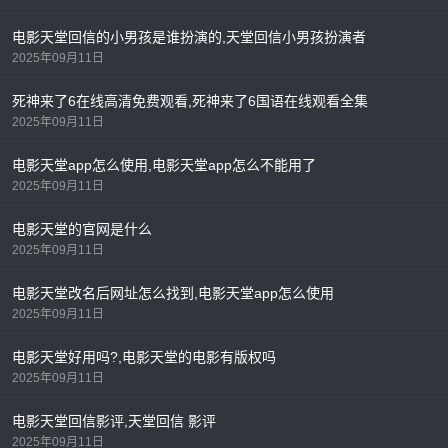
电影天堂回信的小男孩是谁扮演的,天堂回信小男孩扮演者
2025年09月11日
死神来了6在线高清免费观看,死神来了6国语在线观看全集
2025年09月11日
电影天堂app怎么使用,电影天堂app怎么不能用了
2025年09月11日
电影天堂的官网是什么
2025年09月11日
电影天堂改名后网址怎么找到,电影天堂app怎么使用
2025年09月11日
电影天堂好用吗?,电影天堂的电影有版权吗
2025年09月11日
电影天堂回信影评,天堂回信 影评
2025年09月11日