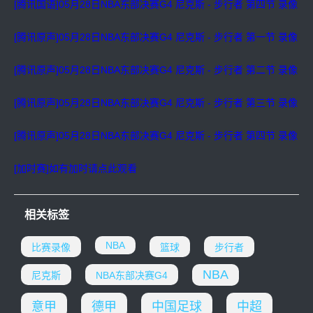
[腾讯国语]05月28日NBA东部决赛G4 尼克斯 - 步行者 第四节 录像
[腾讯原声]05月28日NBA东部决赛G4 尼克斯 - 步行者 第一节 录像
[腾讯原声]05月28日NBA东部决赛G4 尼克斯 - 步行者 第二节 录像
[腾讯原声]05月28日NBA东部决赛G4 尼克斯 - 步行者 第三节 录像
[腾讯原声]05月28日NBA东部决赛G4 尼克斯 - 步行者 第四节 录像
[加时赛]如有加时请点此观看
相关标签
NBA
比赛录像
篮球
步行者
NBA
尼克斯
NBA东部决赛G4
意甲
德甲
中国足球
中超