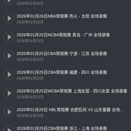
2026年01月26日
2026年01月26日NBA常规赛 热火 - 太阳 全场录像
2026年01月26日
2026年01月25日NCBA常规赛 青岛 - 广州 全场录像
2026年01月25日
2026年01月25日CBA常规赛 宁波 - 江苏 全场录像
2026年01月25日
2026年01月25日CBA常规赛 福建 - 四川 全场录像
2026年01月25日
2026年01月25日WCBA常规赛 上海女篮 - 四川女篮 全场录像
2026年01月25日
2026年01月25日 NBL常规赛 合肥狂风 VS 山东蜜獾 全场录像
2026年01月25日
2026年01月25日CBA常规赛 浙江 - 上海 全场录像