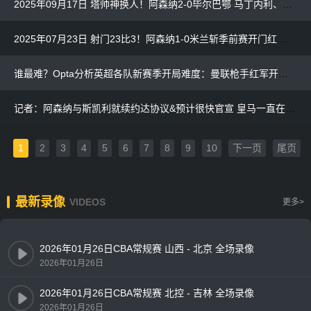
2025年09月17日 塔帅神换人！阿森纳2-0毕尔巴鄂 马丁内利、特罗萨德替补相互传射
2025年07月23日 射门23比3！阿森纳1-0米兰斩季前赛开门红 萨卡制胜15岁道曼首秀
谁最难？Opta分析英超各队新赛季开局难度：曼联枪手红军开局艰难
记者：阿森纳与斯凯利就续约达协议&预计很快官宣 皇马一直在关注
1
2
3
4
5
6
7
8
9
10
下一页
尾页
最新录像
VIDEOS
更多>
2026年01月26日CBA常规赛 山西 - 北京 全场录像
2026年01月26日
2026年01月26日CBA常规赛 北控 - 吉林 全场录像
2026年01月26日