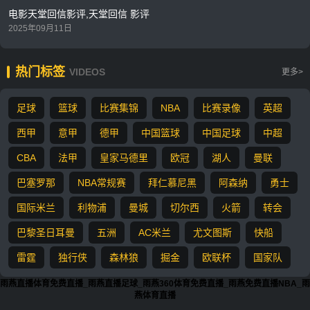
电影天堂回信影评,天堂回信 影评
2025年09月11日
热门标签
VIDEOS
更多>
足球
篮球
比赛集锦
NBA
比赛录像
英超
西甲
意甲
德甲
中国篮球
中国足球
中超
CBA
法甲
皇家马德里
欧冠
湖人
曼联
巴塞罗那
NBA常规赛
拜仁慕尼黑
阿森纳
勇士
国际米兰
利物浦
曼城
切尔西
火箭
转会
巴黎圣日耳曼
五洲
AC米兰
尤文图斯
快船
雷霆
独行侠
森林狼
掘金
欧联杯
国家队
雨燕直播体育免费直播_雨燕直播足球_雨燕360体育免费直播_雨燕免费直播NBA_雨
燕体育直播