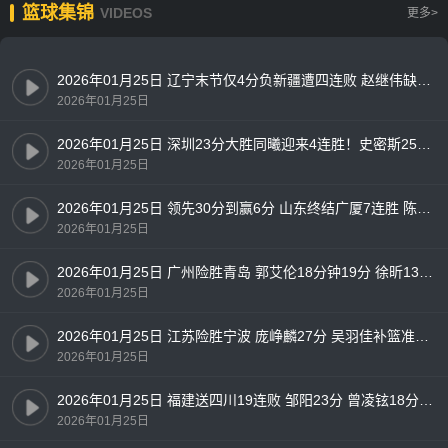
篮球集锦
VIDEOS
更多>
2026年01月25日 辽宁末节仅4分负新疆遭四连败 赵继伟缺阵 王岚嵚9中1 吴冠希18+8
2026年01月25日
2026年01月25日 深圳23分大胜同曦迎来4连胜！史密斯25+8+7 郭昊文24+6+5
2026年01月25日
2026年01月25日 领先30分到赢6分 山东终结广厦7连胜 陈林坚18分 孙铭徽12中2
2026年01月25日
2026年01月25日 广州险胜青岛 郭艾伦18分钟19分 徐昕13+10 米奇28+13
2026年01月25日
2026年01月25日 江苏险胜宁波 庞峥麟27分 吴羽佳补篮准绝杀 杰克逊28分
2026年01月25日
2026年01月25日 福建送四川19连败 邹阳23分 曾凌铉18分 布里斯科24分
2026年01月25日