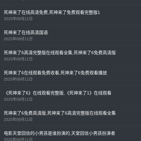
死神来了在线高清免费,死神来了免费观看完整版1
2025年09月11日
死神来了在线高清国语
2025年09月11日
死神来了6高清完整版在线观看全集,死神来了6免费高清版
2025年09月11日
死神来了6在线观看免费收看,死神来了6免费观看播放
2025年09月11日
《死神来了6》在线观看完整版,《死神来了1》在线观看
2025年09月11日
死神来了6免费高清版,死神来了6高清完整版在线观看全集
2025年09月11日
电影天堂回信的小男孩是谁扮演的,天堂回信小男孩扮演者
2025年09月11日