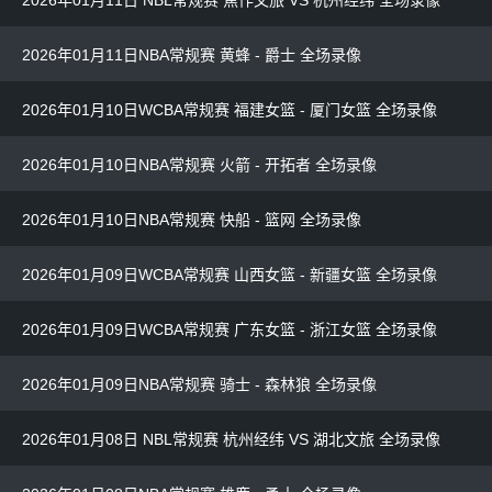
2026年01月11日NBA常规赛 黄蜂 - 爵士 全场录像
2026年01月10日WCBA常规赛 福建女篮 - 厦门女篮 全场录像
2026年01月10日NBA常规赛 火箭 - 开拓者 全场录像
2026年01月10日NBA常规赛 快船 - 篮网 全场录像
2026年01月09日WCBA常规赛 山西女篮 - 新疆女篮 全场录像
2026年01月09日WCBA常规赛 广东女篮 - 浙江女篮 全场录像
2026年01月09日NBA常规赛 骑士 - 森林狼 全场录像
2026年01月08日 NBL常规赛 杭州经纬 VS 湖北文旅 全场录像