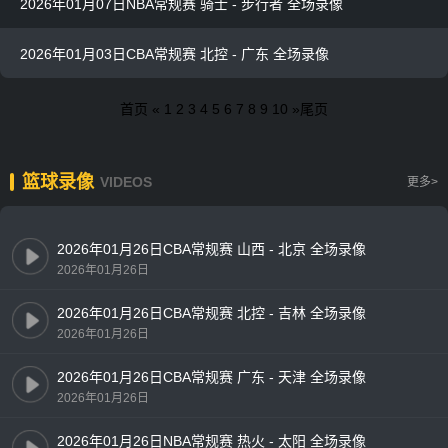
2026年01月07日NBA常规赛 骑士 - 步行者 全场录像
2026年01月03日CBA常规赛 北控 - 广东 全场录像
首页
«
1
2
3
4
5
6
7
8
9
10
»
尾页
篮球录像
VIDEOS
更多>
2026年01月26日CBA常规赛 山西 - 北京 全场录像
2026年01月26日
2026年01月26日CBA常规赛 北控 - 吉林 全场录像
2026年01月26日
2026年01月26日CBA常规赛 广东 - 天津 全场录像
2026年01月26日
2026年01月26日NBA常规赛 热火 - 太阳 全场录像