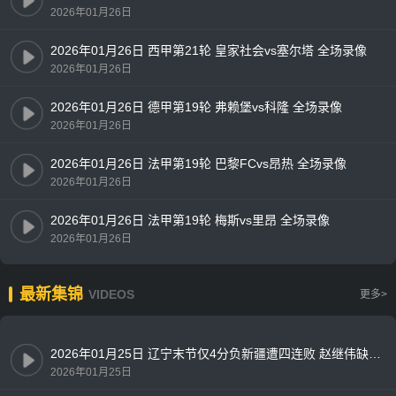
2026年01月26日
2026年01月26日 西甲第21轮 皇家社会vs塞尔塔 全场录像
2026年01月26日
2026年01月26日 德甲第19轮 弗赖堡vs科隆 全场录像
2026年01月26日
2026年01月26日 法甲第19轮 巴黎FCvs昂热 全场录像
2026年01月26日
2026年01月26日 法甲第19轮 梅斯vs里昂 全场录像
2026年01月26日
最新集锦
VIDEOS
更多>
2026年01月25日 辽宁末节仅4分负新疆遭四连败 赵继伟缺阵 王岚嵚9中1 吴冠希18+8
2026年01月25日