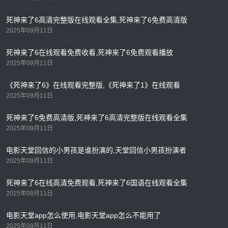
死神来了6高清完整版在线观看全集,死神来了6免费高清版
2025年09月11日
死神来了6在线观看免费收看,死神来了6免费观看播放
2025年09月11日
《死神来了6》在线观看完整版,《死神来了1》在线观看
2025年09月11日
死神来了6免费高清版,死神来了6高清完整版在线观看全集
2025年09月11日
电影天堂回信的小男孩是谁扮演的,天堂回信小男孩扮演者
2025年09月11日
死神来了6在线高清免费观看,死神来了6国语在线观看全集
2025年09月11日
电影天堂app怎么使用,电影天堂app怎么不能用了
2025年09月11日