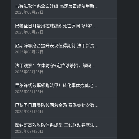
马赛进攻体系全面升级 高速反击成法甲新风景线
2025年08月27日
巴黎圣日耳曼用控球编织死亡罗网 场均2.6球效率领跑五大联赛
2025年08月27日
尼斯阵容磨合提升表现值得期待 法甲新贵能否兑现板凳深度？
2025年08月27日
法甲观察：立体防守+定位球杀招，解码马赛双线并进的战术密码
2025年08月26日
里尔锋线效率领跑法甲！转化率优势奠定欧战席位
2025年08月26日
巴黎圣日耳曼防线固若金汤 赛季零封次数领跑五大联赛
2025年08月26日
摩纳哥高效攻防体系成型 三线联动铸就法甲黑马
2025年08月26日