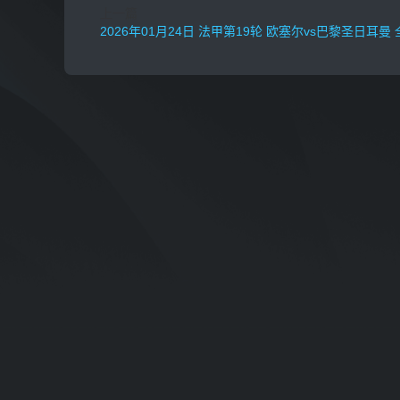
上一篇
2026年01月24日 法甲第19轮 欧塞尔vs巴黎圣日耳曼 全