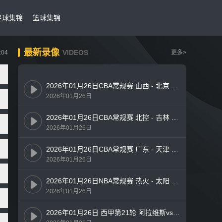
足球集锦
篮球集锦
最新录像
VIDEOS
:04
更多>
2026年01月26日CBA常规赛 山西 - 北京 全场录像
2026年01月26日
2026年01月26日CBA常规赛 北控 - 吉林 全场录像
2026年01月26日
2026年01月26日CBA常规赛 广东 - 天津 全场录像
2026年01月26日
2026年01月26日NBA常规赛 热火 - 太阳 全场录像
2026年01月26日
2026年01月26日 西甲第21轮 阿拉维斯vs皇家贝蒂斯 全场录像