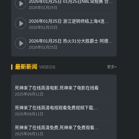
2026年01月25日 01月25日NBL常规赛 合肥狂风76-79山东蜜獾 全场集锦
2026年01月25日
2026年01月25日 浙江逆转终结上海4连胜！兰道夫19+5+8 琼斯15+5 王哲林14+7
2026年01月25日
2026年01月25日 热火31分大胜爵士 阿德巴约26+15 努尔基奇连续3场三双
2026年01月25日
最新新闻
VIDEOS
更多>
死神来了在线高清电影,死神来了电影在线看
2025年09月11日
死神来了在线高清电视观看免费视频下载,死神来了免费高清版
2025年09月11日
死神来了在线高清免费,死神来了免费观看完整版1
2025年09月11日