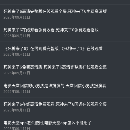
死神来了6高清完整版在线观看全集,死神来了6免费高清版
2025年09月11日
死神来了6在线观看免费收看,死神来了6免费观看播放
2025年09月11日
《死神来了6》在线观看完整版,《死神来了1》在线观看
2025年09月11日
死神来了6免费高清版,死神来了6高清完整版在线观看全集
2025年09月11日
电影天堂回信的小男孩是谁扮演的,天堂回信小男孩扮演者
2025年09月11日
死神来了6在线高清免费观看,死神来了6国语在线观看全集
2025年09月11日
电影天堂app怎么使用,电影天堂app怎么不能用了
2025年09月11日