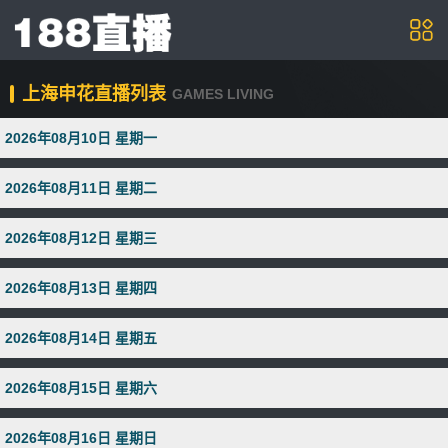
上海申花直播列表
GAMES LIVING
2026年08月10日 星期一
2026年08月11日 星期二
2026年08月12日 星期三
2026年08月13日 星期四
2026年08月14日 星期五
2026年08月15日 星期六
2026年08月16日 星期日