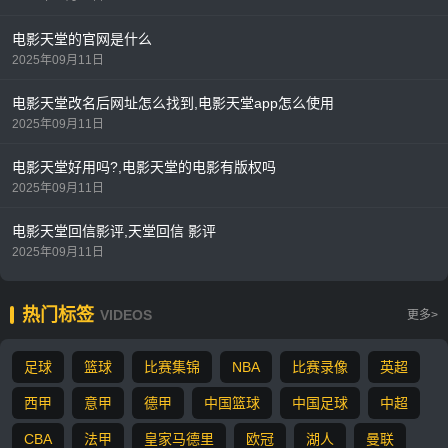
电影天堂的官网是什么
2025年09月11日
电影天堂改名后网址怎么找到,电影天堂app怎么使用
2025年09月11日
电影天堂好用吗?,电影天堂的电影有版权吗
2025年09月11日
电影天堂回信影评,天堂回信 影评
2025年09月11日
热门标签
VIDEOS
更多>
足球
篮球
比赛集锦
NBA
比赛录像
英超
西甲
意甲
德甲
中国篮球
中国足球
中超
CBA
法甲
皇家马德里
欧冠
湖人
曼联