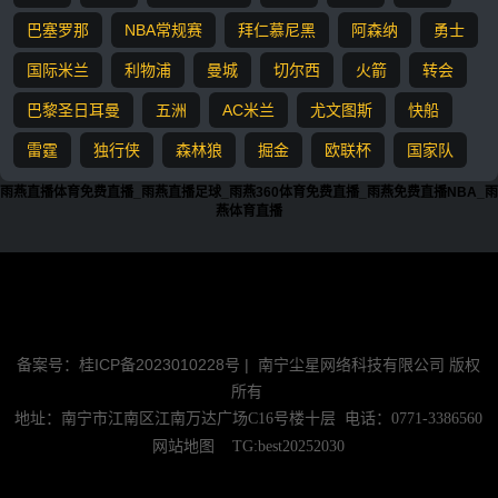
巴塞罗那
NBA常规赛
拜仁慕尼黑
阿森纳
勇士
国际米兰
利物浦
曼城
切尔西
火箭
转会
巴黎圣日耳曼
五洲
AC米兰
尤文图斯
快船
雷霆
独行侠
森林狼
掘金
欧联杯
国家队
雨燕直播体育免费直播_雨燕直播足球_雨燕360体育免费直播_雨燕免费直播NBA_雨
燕体育直播
『
』所有赛事足球直播，NBA直播信号源均由用户收集或从搜索引擎
搜索整理获得，所有内容均来自互联网，我们自身不提供任何直播信
号和视频内容，如有侵犯您的权益请联系我们，我们会第一时间处理
备案号：桂ICP备2023010228号 |
南宁尘星网络科技有限公司 版权
所有
地址：南宁市江南区江南万达广场C16号楼十层 电话：0771-3386560
网站地图
TG:best20252030