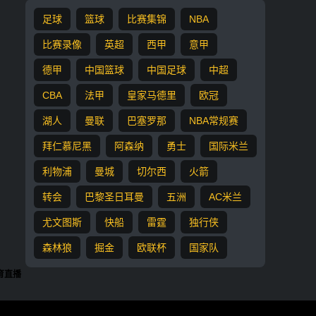
足球
篮球
比赛集锦
NBA
比赛录像
英超
西甲
意甲
德甲
中国篮球
中国足球
中超
CBA
法甲
皇家马德里
欧冠
湖人
曼联
巴塞罗那
NBA常规赛
拜仁慕尼黑
阿森纳
勇士
国际米兰
利物浦
曼城
切尔西
火箭
转会
巴黎圣日耳曼
五洲
AC米兰
尤文图斯
快船
雷霆
独行侠
森林狼
掘金
欧联杯
国家队
育直播