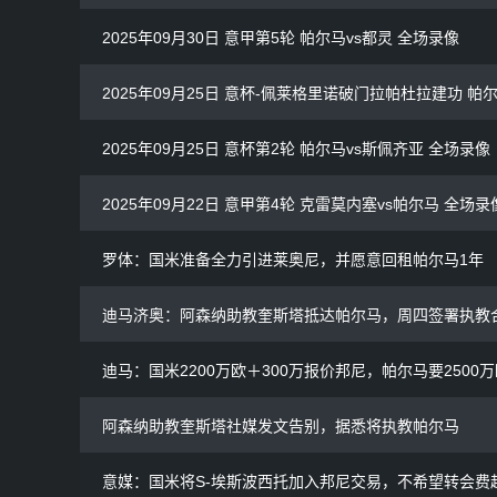
2025年09月30日 意甲第5轮 帕尔马vs都灵 全场录像
2025年09月25日 意杯-佩莱格里诺破门拉帕杜拉建功 帕
2025年09月25日 意杯第2轮 帕尔马vs斯佩齐亚 全场录像
2025年09月22日 意甲第4轮 克雷莫内塞vs帕尔马 全场录
罗体：国米准备全力引进莱奥尼，并愿意回租帕尔马1年
迪马济奥：阿森纳助教奎斯塔抵达帕尔马，周四签署执教
迪马：国米2200万欧＋300万报价邦尼，帕尔马要2500
阿森纳助教奎斯塔社媒发文告别，据悉将执教帕尔马
意媒：国米将S-埃斯波西托加入邦尼交易，不希望转会费超