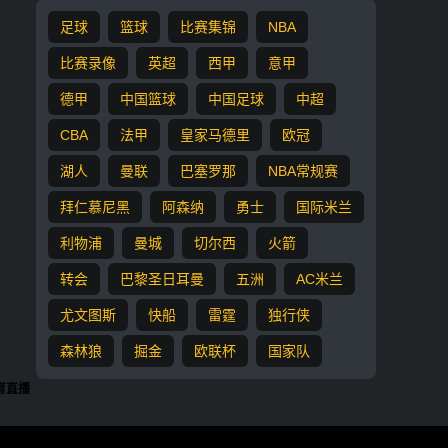
足球
篮球
比赛集锦
NBA
比赛录像
英超
西甲
意甲
德甲
中国篮球
中国足球
中超
CBA
法甲
皇家马德里
欧冠
湖人
曼联
巴塞罗那
NBA常规赛
拜仁慕尼黑
阿森纳
勇士
国际米兰
利物浦
曼城
切尔西
火箭
转会
巴黎圣日耳曼
五洲
AC米兰
尤文图斯
快船
雷霆
独行侠
森林狼
掘金
欧联杯
国家队
育直播