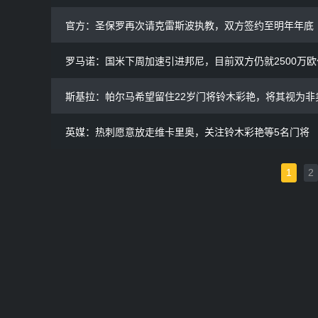
官方：圣保罗再次请克雷斯波执教，双方签约至明年年底
罗马诺：国米下周加速引进邦尼，目前双方仍就2500万
斯基拉：帕尔马希望留住22岁门将铃木彩艳，将其视为非
英媒：热刺愿意放走维卡里奥，关注铃木彩艳等5名门将
1
2