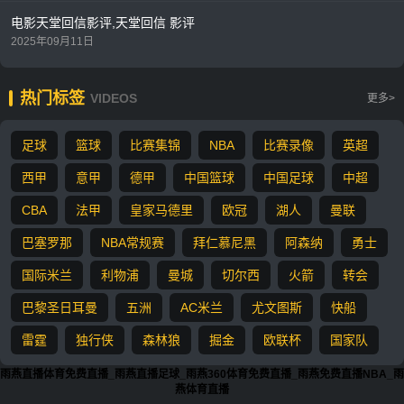
电影天堂回信影评,天堂回信 影评
2025年09月11日
热门标签
VIDEOS
更多>
足球
篮球
比赛集锦
NBA
比赛录像
英超
西甲
意甲
德甲
中国篮球
中国足球
中超
CBA
法甲
皇家马德里
欧冠
湖人
曼联
巴塞罗那
NBA常规赛
拜仁慕尼黑
阿森纳
勇士
国际米兰
利物浦
曼城
切尔西
火箭
转会
巴黎圣日耳曼
五洲
AC米兰
尤文图斯
快船
雷霆
独行侠
森林狼
掘金
欧联杯
国家队
雨燕直播体育免费直播_雨燕直播足球_雨燕360体育免费直播_雨燕免费直播NBA_雨
燕体育直播