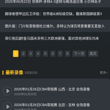
2025年06月22日 世俱杯-多特4-3逆转马梅洛迪日落 小贝林处子球吉拉西恩梅查建功
踢球者德甲边后卫评级：世界级&洲际级空缺，戴维斯国脚级第3
图片报：门兴有意租借杜兰维尔，多特认为球员将更重要无意放人
哥仨拖后腿❗皇马国米多特三大欧洲豪强，面对其他洲球队均未取胜
1
2
3
4
5
6
7
8
下一页
尾页
最新录像
VIDEOS
更多>
2026年01月26日CBA常规赛 山西 - 北京 全场录像
2026年01月26日
2026年01月26日CBA常规赛 北控 - 吉林 全场录像
2026年01月26日