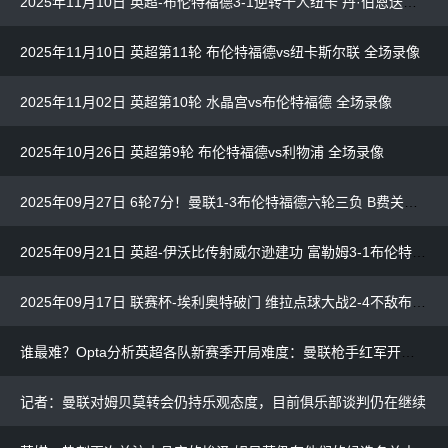
2025年11月10日 英超-布伦特福德3-1逆转十人纽卡 丹·伯恩送点+染红蒂亚戈双响
2025年11月10日 英超第11轮 布伦特福德vs纽卡斯尔联 全场录像
2025年11月02日 英超第10轮 水晶宫vs布伦特福德 全场录像
2025年10月26日 英超第9轮 布伦特福德vs利物浦 全场录像
2025年09月27日 6轮7分！曼联1-3布伦特福德六轮三负 B费关键失点舍什科处子球
2025年09月21日 英超-伊沃比传射威尔逊建功 富勒姆3-1布伦特福德
2025年09月17日 联赛杯-埃利奥特破门 维拉点球大战2-4不敌布伦特福德
谁最难？Opta分析英超各队新赛季开局难度：曼联枪手红军开局艰难
记者：曼联对姆贝莫转会仍持乐观态度，目前俱乐部谈判仍在继续