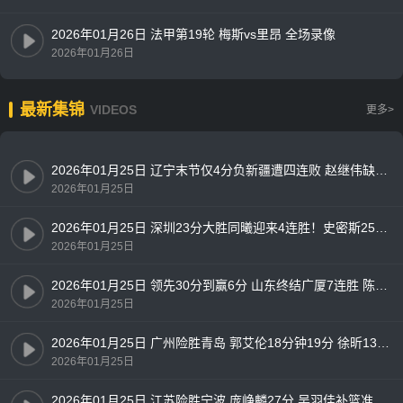
2026年01月26日 法甲第19轮 梅斯vs里昂 全场录像
2026年01月26日
最新集锦
VIDEOS
更多>
2026年01月25日 辽宁末节仅4分负新疆遭四连败 赵继伟缺阵 王岚嵚9中1 吴冠希18+8
2026年01月25日
2026年01月25日 深圳23分大胜同曦迎来4连胜！史密斯25+8+7 郭昊文24+6+5
2026年01月25日
2026年01月25日 领先30分到赢6分 山东终结广厦7连胜 陈林坚18分 孙铭徽12中2
2026年01月25日
2026年01月25日 广州险胜青岛 郭艾伦18分钟19分 徐昕13+10 米奇28+13
2026年01月25日
2026年01月25日 江苏险胜宁波 庞峥麟27分 吴羽佳补篮准绝杀 杰克逊28分