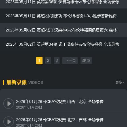
2025年05月11日 英超第36轮 伊普斯维奇vs布伦特福德 全场录像
2025年05月11日 英超-沙德建功 布伦特福德1-0小胜伊普斯维奇
2025年05月02日 英超-诺丁汉森林0-2布伦特福德仍居第六 森林近4轮1胜3负
2025年05月02日 英超第34轮 诺丁汉森林vs布伦特福德 全场录像
1
2
3
下一页
尾页
最新录像
VIDEOS
更多>
2026年01月26日CBA常规赛 山西 - 北京 全场录像
2026年01月26日
2026年01月26日CBA常规赛 北控 - 吉林 全场录像
2026年01月26日