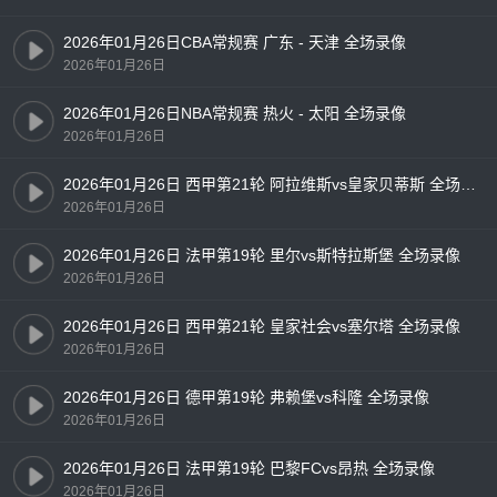
2026年01月26日CBA常规赛 广东 - 天津 全场录像
2026年01月26日
2026年01月26日NBA常规赛 热火 - 太阳 全场录像
2026年01月26日
2026年01月26日 西甲第21轮 阿拉维斯vs皇家贝蒂斯 全场录像
2026年01月26日
2026年01月26日 法甲第19轮 里尔vs斯特拉斯堡 全场录像
2026年01月26日
2026年01月26日 西甲第21轮 皇家社会vs塞尔塔 全场录像
2026年01月26日
2026年01月26日 德甲第19轮 弗赖堡vs科隆 全场录像
2026年01月26日
2026年01月26日 法甲第19轮 巴黎FCvs昂热 全场录像
2026年01月26日