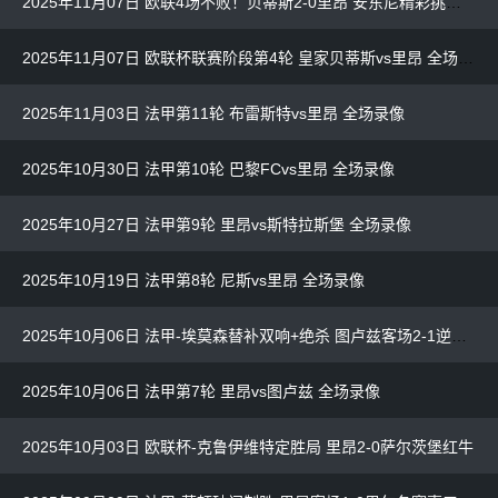
2025年11月07日 欧联4场不败！贝蒂斯2-0里昂 安东尼精彩挑射破门+近10场6球2助
2025年11月07日 欧联杯联赛阶段第4轮 皇家贝蒂斯vs里昂 全场录像
2025年11月03日 法甲第11轮 布雷斯特vs里昂 全场录像
2025年10月30日 法甲第10轮 巴黎FCvs里昂 全场录像
2025年10月27日 法甲第9轮 里昂vs斯特拉斯堡 全场录像
2025年10月19日 法甲第8轮 尼斯vs里昂 全场录像
2025年10月06日 法甲-埃莫森替补双响+绝杀 图卢兹客场2-1逆转里昂
2025年10月06日 法甲第7轮 里昂vs图卢兹 全场录像
2025年10月03日 欧联杯-克鲁伊维特定胜局 里昂2-0萨尔茨堡红牛