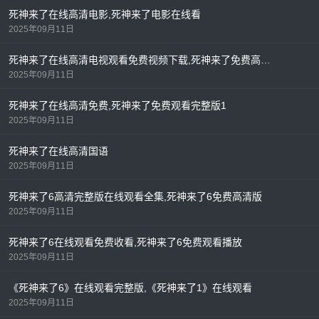
死神来了在线高清电影,死神来了电影在线看
2025年09月11日
死神来了在线高清电视观看免费视频下载,死神来了免费高清版
2025年09月11日
死神来了在线高清免费,死神来了免费观看完整版1
2025年09月11日
死神来了在线高清国语
2025年09月11日
死神来了6高清完整版在线观看全集,死神来了6免费高清版
2025年09月11日
死神来了6在线观看免费收看,死神来了6免费观看播放
2025年09月11日
《死神来了6》在线观看完整版,《死神来了1》在线观看
2025年09月11日