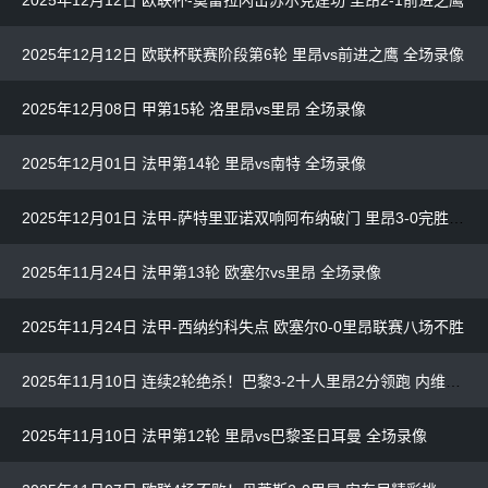
2025年12月12日 欧联杯联赛阶段第6轮 里昂vs前进之鹰 全场录像
2025年12月08日 甲第15轮 洛里昂vs里昂 全场录像
2025年12月01日 法甲第14轮 里昂vs南特 全场录像
2025年12月01日 法甲-萨特里亚诺双响阿布纳破门 里昂3-0完胜十人南特
2025年11月24日 法甲第13轮 欧塞尔vs里昂 全场录像
2025年11月24日 法甲-西纳约科失点 欧塞尔0-0里昂联赛八场不胜
2025年11月10日 连续2轮绝杀！巴黎3-2十人里昂2分领跑 内维斯绝杀埃梅里K77破门
2025年11月10日 法甲第12轮 里昂vs巴黎圣日耳曼 全场录像