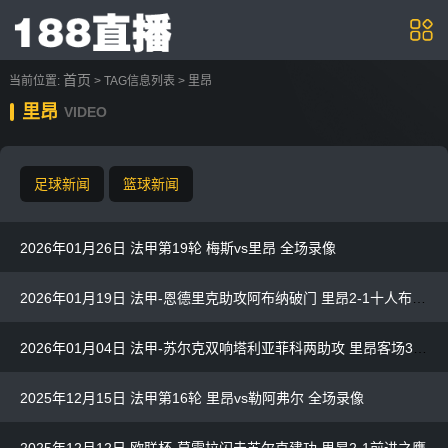
首页
当前位置:
> TAG信息列表 > 里昂
里昂
VIDEO
足球新闻
篮球新闻
2026年01月26日 法甲第19轮 梅斯vs里昂 全场录像
2026年01月19日 法甲-恩德里克助攻阿布纳破门 里昂2-1十人布雷斯特
2026年01月04日 法甲-苏尔克双响塔利亚菲科两助攻 里昂客场3-1十人摩纳哥
2025年12月15日 法甲第16轮 里昂vs勒阿弗尔 全场录像
2025年12月12日 欧联杯-莫雷拉闪击苏尔克建功 里昂2-1前进之鹰