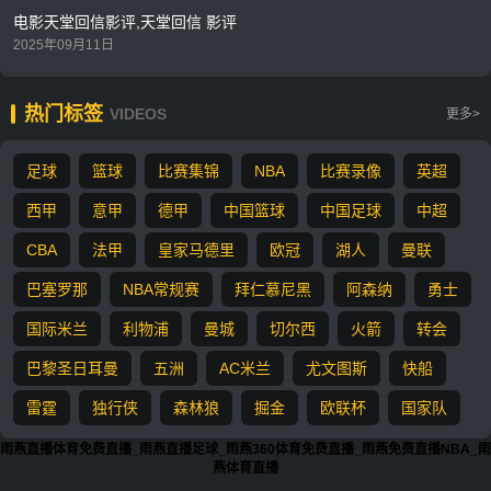
电影天堂回信影评,天堂回信 影评
2025年09月11日
热门标签
VIDEOS
更多>
足球
篮球
比赛集锦
NBA
比赛录像
英超
西甲
意甲
德甲
中国篮球
中国足球
中超
CBA
法甲
皇家马德里
欧冠
湖人
曼联
巴塞罗那
NBA常规赛
拜仁慕尼黑
阿森纳
勇士
国际米兰
利物浦
曼城
切尔西
火箭
转会
巴黎圣日耳曼
五洲
AC米兰
尤文图斯
快船
雷霆
独行侠
森林狼
掘金
欧联杯
国家队
雨燕直播体育免费直播_雨燕直播足球_雨燕360体育免费直播_雨燕免费直播NBA_雨
燕体育直播