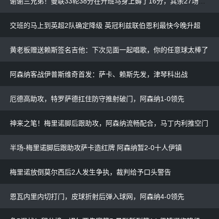
谢谢三兄弟！曼联33轮38分在升班马身上薅了16分，其余27场仅22分
交班的马上到英超2队确定降级 英冠利兹联伯恩利最快今晚升超
黄老板赠送赖斯签名吉他：下次见面一起唱歌，你的任意球太棒了
阿森纳客战伊普斯维奇首发：萨卡、赖斯先发，津琴科出战
厄德高助攻，特罗萨德扛住防守推射破门，阿森纳1-0领先
神来之笔！梅里诺脚后跟助攻，阿森纳流畅配合，马丁内利推空门
半场-梅里诺脚后跟助攻萨卡造红牌 阿森纳暂2-0十人伊镇
梅里诺放倒莫尔西后2人发生争执，裁判给予口头警告
恩瓦内里内切打门，皮球折射后弹入球网，阿森纳4-0领先