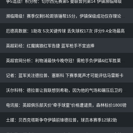
争5混战！积分榜：切尔西先赛第5 曼联暂列第14 伊镇濒临降级
濒临降级！赛季仅剩5轮距铁锤帮15分，伊镇保级成功仅存理论可能
厄德高数据：1助攻 5次关键传球 丢失球权17次 评分9.4全场最高
英超彩经：红魔擒狼红军告捷 蓝军枪手不宜追捧
英超官网分析：利物浦最快今晚夺冠！需枪手负伊镇&红军胜莱斯特
记者：蓝军关注德拉普、塞斯科 下赛季尾声才可能评估马雷斯卡
沃尔科特：德拉普让我联想到希勒，因为他的气场和碾压后卫的渴望
电讯报：英超俱乐部天价"牵手球童"价格遭谴责，森林标价1800镑
土媒：贝西克塔斯争夺伊镇前锋德拉普，球员本赛季12球2助