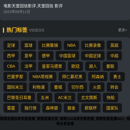
电影天堂回信影评,天堂回信 影评
2025年09月11日
热门标签
VIDEOS
更多>
足球
篮球
比赛集锦
NBA
比赛录像
英超
西甲
意甲
德甲
中国篮球
中国足球
中超
CBA
法甲
皇家马德里
欧冠
湖人
曼联
巴塞罗那
NBA常规赛
拜仁慕尼黑
阿森纳
勇士
国际米兰
利物浦
曼城
切尔西
火箭
转会
巴黎圣日耳曼
五洲
AC米兰
尤文图斯
快船
雷霆
独行侠
森林狼
掘金
欧联杯
国家队
雨燕直播体育免费直播_雨燕直播足球_雨燕360体育免费直播_雨燕免费直播NBA_雨
燕体育直播