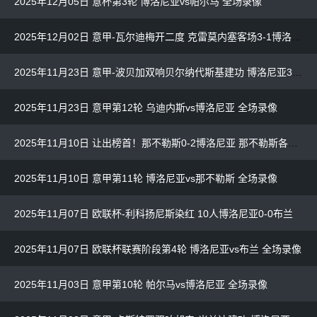
2025年12月05日 意杯第3轮 博洛尼亚vs帕尔马 全场录像
2025年12月02日 意甲-瓦尔迪梅开二度 克雷莫内塞客场3-1博洛尼亚
2025年11月23日 意甲-波贝加双响贝尔纳代斯基建功 博洛尼亚3-0乌迪内斯
2025年11月23日 意甲第12轮 乌迪内斯vs博洛尼亚 全场录像
2025年11月10日 让出榜首！那不勒斯0-2博洛尼亚 那不勒斯各赛事3场不胜+0进球
2025年11月10日 意甲第11轮 博洛尼亚vs那不勒斯 全场录像
2025年11月07日 欧联杯-利科扬尼斯染红 10人博洛尼亚0-0布兰
2025年11月07日 欧联杯联赛阶段第4轮 博洛尼亚vs布兰 全场录像
2025年11月03日 意甲第10轮 帕尔马vs博洛尼亚 全场录像