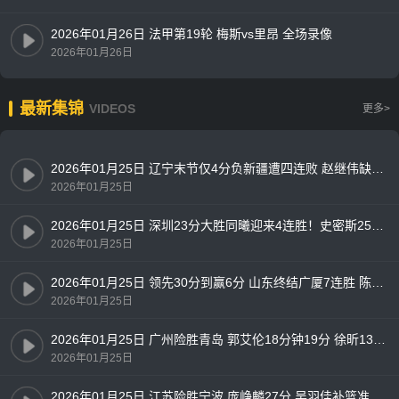
2026年01月26日 法甲第19轮 梅斯vs里昂 全场录像
2026年01月26日
最新集锦
VIDEOS
更多>
2026年01月25日 辽宁末节仅4分负新疆遭四连败 赵继伟缺阵 王岚嵚9中1 吴冠希18+8
2026年01月25日
2026年01月25日 深圳23分大胜同曦迎来4连胜！史密斯25+8+7 郭昊文24+6+5
2026年01月25日
2026年01月25日 领先30分到赢6分 山东终结广厦7连胜 陈林坚18分 孙铭徽12中2
2026年01月25日
2026年01月25日 广州险胜青岛 郭艾伦18分钟19分 徐昕13+10 米奇28+13
2026年01月25日
2026年01月25日 江苏险胜宁波 庞峥麟27分 吴羽佳补篮准绝杀 杰克逊28分