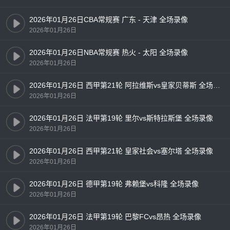
2026年01月26日CBA常规赛 广东 - 天津 全场录像
2026年01月26日
2026年01月26日NBA常规赛 热火 - 太阳 全场录像
2026年01月26日
2026年01月26日 西甲第21轮 阿拉维斯vs皇家贝蒂斯 全场录像
2026年01月26日
2026年01月26日 法甲第19轮 里尔vs斯特拉斯堡 全场录像
2026年01月26日
2026年01月26日 西甲第21轮 皇家社会vs塞尔塔 全场录像
2026年01月26日
2026年01月26日 德甲第19轮 弗赖堡vs科隆 全场录像
2026年01月26日
2026年01月26日 法甲第19轮 巴黎FCvs昂热 全场录像
2026年01月26日