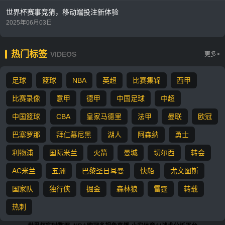
世界杯赛事竞猜，移动端投注新体验
2025年06月03日
热门标签
VIDEOS
更多>
足球
篮球
NBA
英超
比赛集锦
西甲
比赛录像
意甲
德甲
中国足球
中超
中国篮球
CBA
皇家马德里
法甲
曼联
欧冠
巴塞罗那
拜仁慕尼黑
湖人
阿森纳
勇士
利物浦
国际米兰
火箭
曼城
切尔西
转会
AC米兰
五洲
巴黎圣日耳曼
快船
尤文图斯
国家队
独行侠
掘金
森林狼
雷霆
转载
热刺