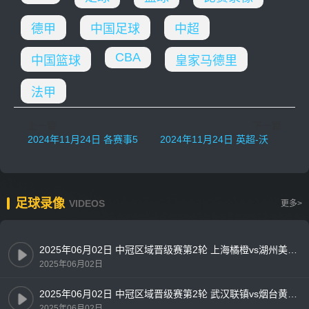
德甲
中国足球
中超
CBA
中国篮球
皇家马德里
法甲
上一篇
下一篇
2024年11月24日 各赛事5连胜！马竞2-1逆转阿拉维斯 格列兹曼点射索尔洛特绝杀
2024年11月24日 英超-沃特金斯破门巴克利扳平 维拉2-2水晶宫
足球录像
VIDEOS
更多>
2025年06月02日 中冠区域晋级赛第2轮 上海橘橙vs湖州美奇 全场录像
2025年06月02日
2025年06月02日 中冠区域晋级赛第2轮 武汉联镇vs烟台黄渤海新区鑫海中天 全场录像
2025年06月02日