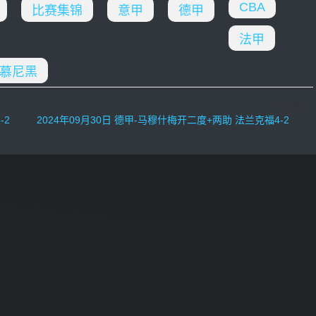
CBA
比赛集锦
意甲
德甲
法甲
慕尼黑
下一篇
连胜
2024年09月30日 德甲-马穆什梅开二度+两助 法兰克福4-2基尔