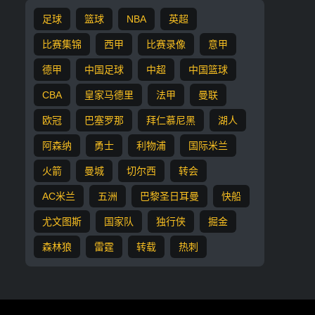
足球
篮球
NBA
英超
比赛集锦
西甲
比赛录像
意甲
德甲
中国足球
中超
中国篮球
CBA
皇家马德里
法甲
曼联
欧冠
巴塞罗那
拜仁慕尼黑
湖人
阿森纳
勇士
利物浦
国际米兰
火箭
曼城
切尔西
转会
AC米兰
五洲
巴黎圣日耳曼
快船
尤文图斯
国家队
独行侠
掘金
森林狼
雷霆
转载
热刺