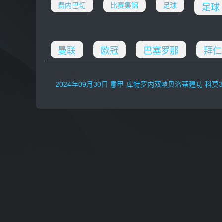
费内巴切
比赛集锦
足球
足球
曼联
欧冠
巴塞罗那
拜仁
上一篇
2024年09月30日 意甲-库特罗内双响贝洛蒂建功 科莫3-2维罗纳取两