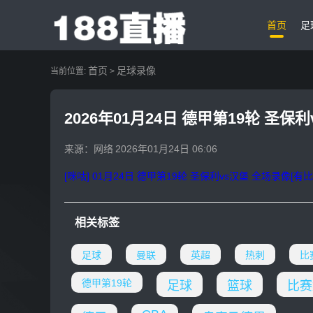
首页
足
首页
足球录像
当前位置:
>
2026年01月24日 德甲第19轮 圣保
来源：网络
2026年01月24日 06:06
[咪咕] 01月24日 德甲第19轮 圣保利vs汉堡 全场录像[有比
相关标签
足球
曼联
英超
热刺
比
德甲第19轮
足球
篮球
比赛