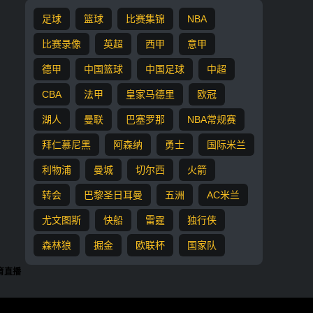
足球
篮球
比赛集锦
NBA
比赛录像
英超
西甲
意甲
德甲
中国篮球
中国足球
中超
CBA
法甲
皇家马德里
欧冠
湖人
曼联
巴塞罗那
NBA常规赛
拜仁慕尼黑
阿森纳
勇士
国际米兰
利物浦
曼城
切尔西
火箭
转会
巴黎圣日耳曼
五洲
AC米兰
尤文图斯
快船
雷霆
独行侠
森林狼
掘金
欧联杯
国家队
育直播