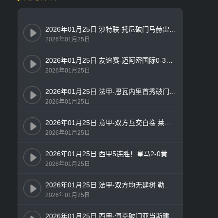
2026年01月25日 沙特联-托尼破门马赫雷斯建功 吉达国民3-0十人新未来城体育
2026年01月25日
2026年01月25日 友谊赛-迈阿密国际0-3利马联盟 梅西、苏亚雷斯首发出战63分钟
2026年01月25日
2026年01月25日 法甲-恩瓦内里首秀破门古伊里双响 马赛3-1朗斯
2026年01月25日
2026年01月25日 意甲-双方互交白卷 莱切0-0闷平拉齐奥
2026年01月25日
2026年01月25日 西甲5连胜！皇马2-0黄潜先赛暂登顶 姆巴佩勺子点射+双响
2026年01月25日
2026年01月25日 法甲-双方均无建树 勒阿弗尔0-0闷平摩纳哥
2026年01月25日
2026年01月25日 西甲-佩克破门亚当斯建功 塞维利亚2-1毕尔巴鄂竞技