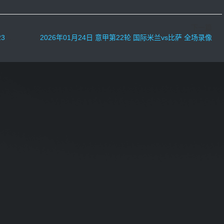
下一篇
录像
2026年01月24日 意甲第22轮 国际米兰vs比萨 全场录像