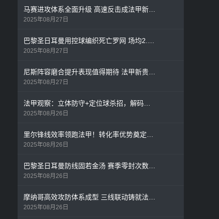
马赛进攻体系全面升级 高速反击成法甲新风景线
2025年08月27日
巴黎圣日耳曼用控球编织死亡罗网 场均2.6球效率领跑五大联赛
2025年08月27日
尼斯阵容磨合提升表现值得期待 法甲新贵能否兑现板凳深度？
2025年08月27日
法甲观察：立体防守+定位球杀招，解码马赛双线并进的战术密码
2025年08月26日
里尔锋线效率领跑法甲！转化率优势奠定欧战席位
2025年08月26日
巴黎圣日耳曼防线固若金汤 赛季零封次数领跑五大联赛
2025年08月26日
摩纳哥高效攻防体系成型 三线联动铸就法甲黑马
2025年08月26日