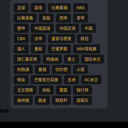
足球
篮球
比赛集锦
NBA
比赛录像
英超
西甲
意甲
德甲
中国篮球
中国足球
中超
CBA
法甲
皇家马德里
欧冠
湖人
曼联
巴塞罗那
NBA常规赛
拜仁慕尼黑
阿森纳
勇士
国际米兰
利物浦
曼城
切尔西
火箭
转会
巴黎圣日耳曼
五洲
AC米兰
尤文图斯
快船
雷霆
独行侠
森林狼
掘金
欧联杯
国家队
育直播