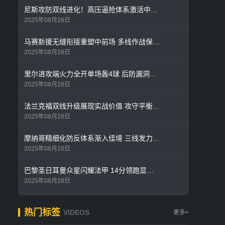
尼斯攻防双线进化！高压逼抢体系激活中场 三中卫铁阵缔造法甲最稳防线
2025年08月26日
马赛新援无缝衔接重塑中前场 多线作战保留欧冠席位希望
2025年08月26日
里尔进攻端火力全开单场轰4球 后防漏洞致连胜纪录终结
2025年08月26日
法兰克福双线升级展现实战价值 攻守平衡铸就欧战门票争夺利器
2025年08月26日
摩纳哥精细化防反体系渐入佳境 三线发力直指欧冠资格
2025年08月26日
巴黎圣日耳曼众星闪耀法甲 14分领跑显露冠军相
2025年08月26日
热门标签
VIDEOS
更多>