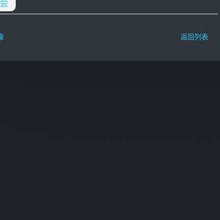
会
下一篇
像
返回列表