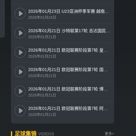
2026年01月23日 U23亚洲杯季军赛 越南U23vs韩国U23 全场录像
2026年01月24日
2026年01月21日 沙特联第17轮 吉达国民 VS 赛哈特海湾 全场录像
2026年01月21日
2026年01月21日 欧冠联赛阶段第7轮 皇家马德里vs摩纳哥 全场录像
2026年01月21日
2026年01月21日 欧冠联赛阶段第7轮 国际米兰vs阿森纳 全场录像
2026年01月21日
2026年01月21日 欧冠联赛阶段第7轮 博德闪耀vs曼城 全场录像
2026年01月21日
2026年01月21日 欧冠联赛阶段第7轮 阿拉木图凯拉特vs布鲁日 全场录像
2026年01月21日
足球集锦
VIDEOS
更多>