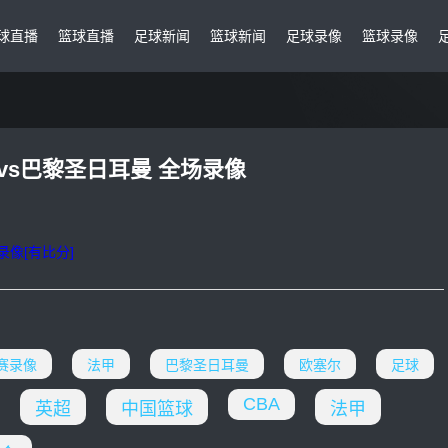
球直播
篮球直播
足球新闻
篮球新闻
足球录像
篮球录像
塞尔vs巴黎圣日耳曼 全场录像
录像[有比分]
赛录像
法甲
巴黎圣日耳曼
欧塞尔
足球
CBA
英超
中国篮球
法甲