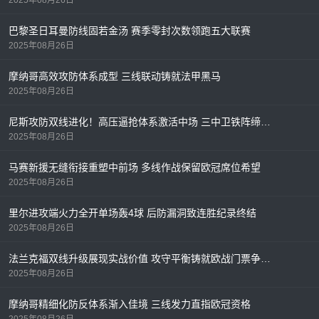
巴黎圣日耳曼防线固若金汤 赛季零封次数领跑五大联赛
2025年08月26日
摩纳哥高效攻防体系成型 三线联动铸就法甲黑马
2025年08月26日
尼斯攻防双线进化！高压逼抢体系激活中场 三中卫铁阵缔造法甲最稳防线
2025年08月26日
马赛新援无缝衔接重塑中前场 多线作战保留欧冠席位希望
2025年08月26日
里尔进攻端火力全开单场轰4球 后防漏洞致连胜纪录终结
2025年08月26日
法兰克福双线升级展现实战价值 攻守平衡铸就欧战门票争夺利器
2025年08月26日
摩纳哥精细化防反体系渐入佳境 三线发力直指欧冠资格
2025年08月26日