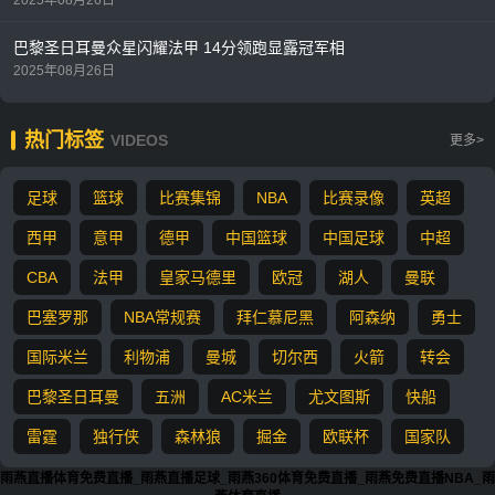
巴黎圣日耳曼众星闪耀法甲 14分领跑显露冠军相
2025年08月26日
热门标签
VIDEOS
更多>
足球
篮球
比赛集锦
NBA
比赛录像
英超
西甲
意甲
德甲
中国篮球
中国足球
中超
CBA
法甲
皇家马德里
欧冠
湖人
曼联
巴塞罗那
NBA常规赛
拜仁慕尼黑
阿森纳
勇士
国际米兰
利物浦
曼城
切尔西
火箭
转会
巴黎圣日耳曼
五洲
AC米兰
尤文图斯
快船
雷霆
独行侠
森林狼
掘金
欧联杯
国家队
雨燕直播体育免费直播_雨燕直播足球_雨燕360体育免费直播_雨燕免费直播NBA_雨