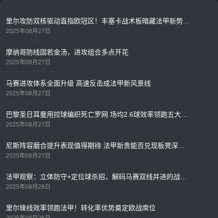
里尔攻防双核驱动直指欧冠区！丰塞卡战术板暗藏法甲新势力密码
2025年08月27日
摩纳哥防线固若金汤，进攻组合多点开花
2025年08月27日
马赛进攻体系全面升级 高速反击成法甲新风景线
2025年08月27日
巴黎圣日耳曼用控球编织死亡罗网 场均2.6球效率领跑五大联赛
2025年08月27日
尼斯阵容磨合提升表现值得期待 法甲新贵能否兑现板凳深度？
2025年08月27日
法甲观察：立体防守+定位球杀招，解码马赛双线并进的战术密码
2025年08月26日
里尔锋线效率领跑法甲！转化率优势奠定欧战席位
2025年08月26日