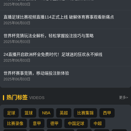
2025年06月03日
直播足球比赛视频直播114正式上线 破解体育赛事观看新痛点
2025年06月03日
世界杯竞猜玩法全解析，轻松掌握投注技巧与策略
2025年06月03日
24直播开启欧洲杯全免费时代！足球迷的狂欢永不掉线
2025年06月03日
世界杯赛事竞猜，移动端投注新体验
2025年06月03日
热门标签
VIDEOS
更多>
足球
篮球
NBA
英超
比赛集锦
西甲
比赛录像
意甲
德甲
中国足球
中超