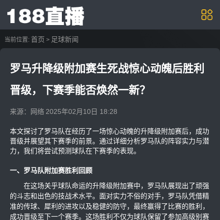
首页
足球新闻
当前位置:
>
罗马升降级附加赛生死战惊心动魄后胜利
晋级，下赛季能否焕然一新？
来源：网络
2025年02月10日 18:28
本文探讨了罗马队在经历了一场惊心动魄的升降级附加赛后，成功
晋级并展望其下赛季的前景。通过详细分析罗马队的阵容实力与潜
力，我们将尝试预测球队在下赛季的表现。
一、罗马队附加赛胜利回顾
在这场关乎球队命运的升降级附加赛中，罗马队展现出了顽强
的斗志和出色的技战术水平。面对实力不俗的对手，罗马队凭借精
准的传球、犀利的进攻以及稳健的防守，最终赢得了比赛的胜利，
成功晋级至下一个赛季。这场胜利不仅为球队保留了参加高级别赛