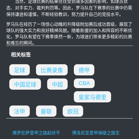
当然，足球比赛的结果往往受到诸多因素的影响，如球员状
态、对手实力、裁判判罚等。因此，罗马队在下赛季的比赛中仍需
保持谦逊和谨慎，不断经验教训，努力提升自己的竞技水平。
罗马队在经历了一场惊心动魄的升降级附加赛后成功晋级，展现了
球队的强大实力和良好精神风貌。随着新援的加入和阵容的不断优
化，罗马队有望在下赛季焕然一新，为球迷们带来更多精彩的比赛
和难忘的瞬间。
相关标签
足球
比赛录像
德甲
CBA
中国足球
中超
皇家马德里
法甲
曼联
欧冠
上一篇
下一篇
佛罗伦萨意甲之路起伏不定，能否重振往日雄风？
博洛尼亚意甲保级之路生死攸关，能否创造奇迹？