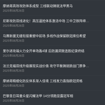
摩纳哥高效攻防体系成型 三线联动铸就法甲黑马
2025年08月26日
尼斯攻防双线进化！高压逼抢体系激活中场 三中卫铁阵缔造法甲最稳防线
2025年08月26日
马赛新援无缝衔接重塑中前场 多线作战保留欧冠席位希望
2025年08月26日
里尔进攻端火力全开单场轰4球 后防漏洞致连胜纪录终结
2025年08月26日
法兰克福双线升级展现实战价值 攻守平衡铸就欧战门票争夺利器
2025年08月26日
摩纳哥精细化防反体系渐入佳境 三线发力直指欧冠资格
2025年08月26日
巴黎圣日耳曼众星闪耀法甲 14分领跑显露冠军相
2025年08月26日