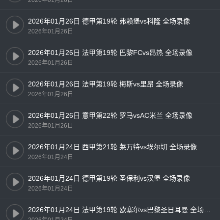
2026年01月26日 德甲第19轮 弗赖堡vs科隆 全场录像
2026年01月26日
2026年01月26日 法甲第19轮 巴黎FCvs昂热 全场录像
2026年01月26日
2026年01月26日 法甲第19轮 梅斯vs里昂 全场录像
2026年01月26日
2026年01月26日 意甲第22轮 罗马vsAC米兰 全场录像
2026年01月26日
2026年01月24日 西甲第21轮 莱万特vs埃尔切 全场录像
2026年01月24日
2026年01月24日 德甲第19轮 圣保利vs汉堡 全场录像
2026年01月24日
2026年01月24日 法甲第19轮 欧塞尔vs巴黎圣日耳曼 全场录像
2026年01月24日