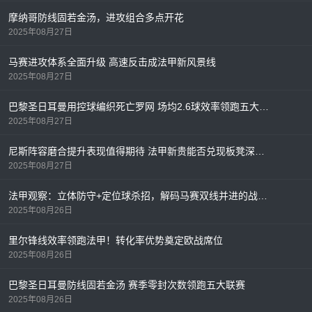
摩纳哥防线固若金汤，进攻组合多点开花
2025年08月27日
马赛进攻体系全面升级 高速反击成法甲新风景线
2025年08月27日
巴黎圣日耳曼用控球编织死亡罗网 场均2.6球效率领跑五大联赛
2025年08月27日
尼斯阵容磨合提升表现值得期待 法甲新贵能否兑现板凳深度？
2025年08月27日
法甲观察：立体防守+定位球杀招，解码马赛双线并进的战术密码
2025年08月26日
里尔锋线效率领跑法甲！转化率优势奠定欧战席位
2025年08月26日
巴黎圣日耳曼防线固若金汤 赛季零封次数领跑五大联赛
2025年08月26日