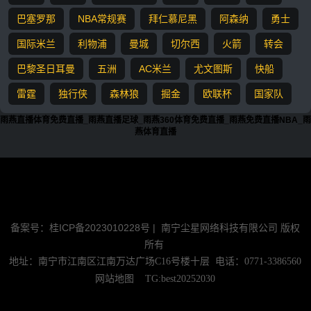
巴塞罗那
NBA常规赛
拜仁慕尼黑
阿森纳
勇士
国际米兰
利物浦
曼城
切尔西
火箭
转会
巴黎圣日耳曼
五洲
AC米兰
尤文图斯
快船
雷霆
独行侠
森林狼
掘金
欧联杯
国家队
雨燕直播体育免费直播_雨燕直播足球_雨燕360体育免费直播_雨燕免费直播NBA_雨
燕体育直播
『
』所有赛事足球直播，NBA直播信号源均由用户收集或从搜索引擎
搜索整理获得，所有内容均来自互联网，我们自身不提供任何直播信
号和视频内容，如有侵犯您的权益请联系我们，我们会第一时间处理
备案号：桂ICP备2023010228号 |
南宁尘星网络科技有限公司 版权
所有
地址：南宁市江南区江南万达广场C16号楼十层 电话：0771-3386560
网站地图
TG:best20252030