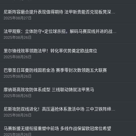
尼斯阵容磨合提升表现值得期待 法甲新贵能否兑现板凳深度？
2025年08月27日
法甲观察：立体防守+定位球杀招，解码马赛双线并进的战术密码
2025年08月26日
里尔锋线效率领跑法甲！转化率优势奠定欧战席位
2025年08月26日
巴黎圣日耳曼防线固若金汤 赛季零封次数领跑五大联赛
2025年08月26日
摩纳哥高效攻防体系成型 三线联动铸就法甲黑马
2025年08月26日
尼斯攻防双线进化！高压逼抢体系激活中场 三中卫铁阵缔造法甲最稳防线
2025年08月26日
马赛新援无缝衔接重塑中前场 多线作战保留欧冠席位希望
2025年08月26日