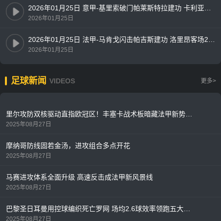
2026年01月25日 意甲-基里索破门帕莱斯特拉建功 卡利亚里2-1佛罗伦萨
2026年01月25日
2026年01月25日 法甲-马肯戈闪击帕吉斯建功 洛里昂客场2-0雷恩
2026年01月25日
足球新闻
VIDEOS
更多>
里尔攻防双核驱动直指欧冠区！丰塞卡战术板暗藏法甲新势力密码
2025年08月27日
摩纳哥防线固若金汤，进攻组合多点开花
2025年08月27日
马赛进攻体系全面升级 高速反击成法甲新风景线
2025年08月27日
巴黎圣日耳曼用控球编织死亡罗网 场均2.6球效率领跑五大联赛
2025年08月27日