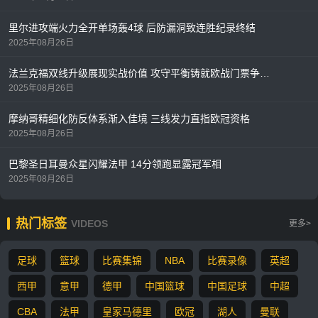
里尔进攻端火力全开单场轰4球 后防漏洞致连胜纪录终结
2025年08月26日
法兰克福双线升级展现实战价值 攻守平衡铸就欧战门票争夺利器
2025年08月26日
摩纳哥精细化防反体系渐入佳境 三线发力直指欧冠资格
2025年08月26日
巴黎圣日耳曼众星闪耀法甲 14分领跑显露冠军相
2025年08月26日
热门标签
VIDEOS
更多>
足球
篮球
比赛集锦
NBA
比赛录像
英超
西甲
意甲
德甲
中国篮球
中国足球
中超
CBA
法甲
皇家马德里
欧冠
湖人
曼联