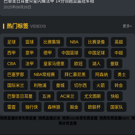
巴黎圣日耳曼众星闪耀法甲 14分领跑显露冠军相
2025年08月26日
热门标签
VIDEOS
更多>
足球
篮球
比赛集锦
NBA
比赛录像
英超
西甲
意甲
德甲
中国篮球
中国足球
中超
CBA
法甲
皇家马德里
欧冠
湖人
曼联
巴塞罗那
NBA常规赛
拜仁慕尼黑
阿森纳
勇士
国际米兰
利物浦
曼城
切尔西
火箭
转会
巴黎圣日耳曼
五洲
AC米兰
尤文图斯
快船
雷霆
独行侠
森林狼
掘金
欧联杯
国家队
雨燕直播体育免费直播_雨燕直播足球_雨燕360体育免费直播_雨燕免费直播NBA_雨
燕体育直播