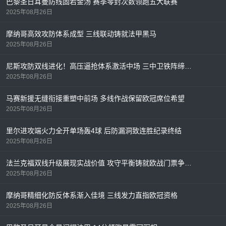
巴黎圣日耳曼防线固若金汤 赛季零封次数领跑五大联赛
2025年08月26日
摩纳哥高效攻防体系成型 三线联动铸就法甲黑马
2025年08月26日
尼斯攻防双线进化！高压逼抢体系激活中场 三中卫铁阵缔造法甲最稳防线
2025年08月26日
马赛新援无缝衔接重塑中前场 多线作战保留欧冠席位希望
2025年08月26日
里尔进攻端火力全开单场轰4球 后防漏洞致连胜纪录终结
2025年08月26日
法兰克福双线升级展现实战价值 攻守平衡铸就欧战门票争夺利器
2025年08月26日
摩纳哥精细化防反体系渐入佳境 三线发力直指欧冠资格
2025年08月26日