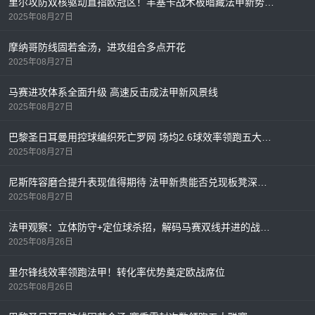
里尔攻防双核驱动直指欧冠区！丰塞卡战术板暗藏法甲新势力密码
2025年08月27日
摩纳哥防线固若金汤，进攻组合多点开花
2025年08月27日
马赛进攻体系全面升级 高速反击成法甲新风景线
2025年08月27日
巴黎圣日耳曼用控球编织死亡罗网 场均2.6球效率领跑五大联赛
2025年08月27日
尼斯阵容磨合提升表现值得期待 法甲新贵能否兑现板凳深度？
2025年08月27日
法甲观察：立体防守+定位球杀招，解码马赛双线并进的战术密码
2025年08月26日
里尔锋线效率领跑法甲！转化率优势奠定欧战席位
2025年08月26日