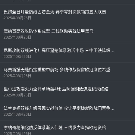
巴黎圣日耳曼防线固若金汤 赛季零封次数领跑五大联赛
2025年08月26日
摩纳哥高效攻防体系成型 三线联动铸就法甲黑马
2025年08月26日
尼斯攻防双线进化！高压逼抢体系激活中场 三中卫铁阵缔造法甲最稳防线
2025年08月26日
马赛新援无缝衔接重塑中前场 多线作战保留欧冠席位希望
2025年08月26日
里尔进攻端火力全开单场轰4球 后防漏洞致连胜纪录终结
2025年08月26日
法兰克福双线升级展现实战价值 攻守平衡铸就欧战门票争夺利器
2025年08月26日
摩纳哥精细化防反体系渐入佳境 三线发力直指欧冠资格
2025年08月26日