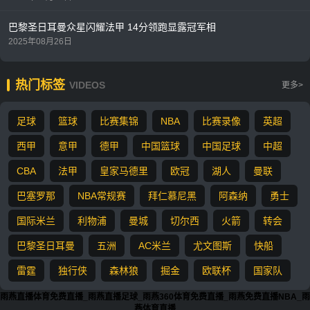
巴黎圣日耳曼众星闪耀法甲 14分领跑显露冠军相
2025年08月26日
热门标签
VIDEOS
更多>
足球
篮球
比赛集锦
NBA
比赛录像
英超
西甲
意甲
德甲
中国篮球
中国足球
中超
CBA
法甲
皇家马德里
欧冠
湖人
曼联
巴塞罗那
NBA常规赛
拜仁慕尼黑
阿森纳
勇士
国际米兰
利物浦
曼城
切尔西
火箭
转会
巴黎圣日耳曼
五洲
AC米兰
尤文图斯
快船
雷霆
独行侠
森林狼
掘金
欧联杯
国家队
雨燕直播体育免费直播_雨燕直播足球_雨燕360体育免费直播_雨燕免费直播NBA_雨
燕体育直播