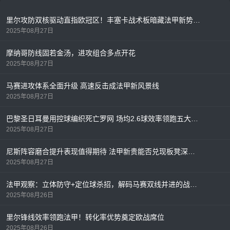
里尔攻防双核驱动直指欧冠区！丰塞卡战术板暗藏法甲新势力密码
2025年08月27日
摩纳哥防线固若金汤，进攻组合多点开花
2025年08月27日
马赛进攻体系全面升级 高速反击成法甲新风景线
2025年08月27日
巴黎圣日耳曼用控球编织死亡罗网 场均2.6球效率领跑五大联赛
2025年08月27日
尼斯阵容磨合提升表现值得期待 法甲新贵能否兑现板凳深度？
2025年08月27日
法甲观察：立体防守+定位球杀招，解码马赛双线并进的战术密码
2025年08月26日
里尔锋线效率领跑法甲！转化率优势奠定欧战席位
2025年08月26日