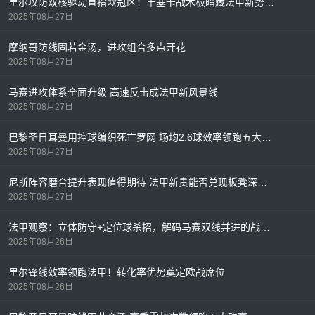
里尔攻防双核驱动直指欧冠区！丰塞卡战术板暗藏法甲新势力密码
2025年08月27日
摩纳哥防线固若金汤，进攻组合多点开花
2025年08月27日
马赛进攻体系全面升级 高速反击成法甲新风景线
2025年08月27日
巴黎圣日耳曼用控球编织死亡罗网 场均2.6球效率领跑五大联赛
2025年08月27日
尼斯阵容磨合提升表现值得期待 法甲新贵能否兑现板凳深度？
2025年08月27日
法甲观察：立体防守+定位球杀招，解码马赛双线并进的战术密码
2025年08月26日
里尔锋线效率领跑法甲！转化率优势奠定欧战席位
2025年08月26日