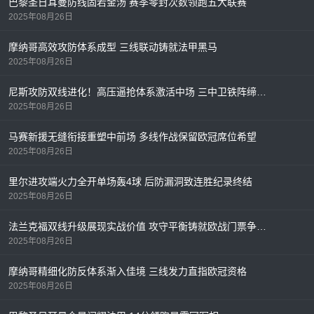
巴黎圣日耳曼防线固若金汤 赛季零封次数领跑五大联赛
2025年08月26日
摩纳哥高效攻防体系成型 三线联动铸就法甲黑马
2025年08月26日
尼斯攻防双线进化！高压逼抢体系激活中场 三中卫铁阵缔造法甲最稳防线
2025年08月26日
马赛新援无缝衔接重塑中前场 多线作战保留欧冠席位希望
2025年08月26日
里尔进攻端火力全开单场轰4球 后防漏洞致连胜纪录终结
2025年08月26日
法兰克福双线升级展现实战价值 攻守平衡铸就欧战门票争夺利器
2025年08月26日
摩纳哥精细化防反体系渐入佳境 三线发力直指欧冠资格
2025年08月26日