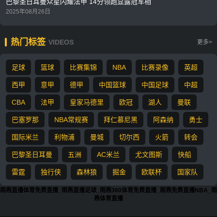
巴黎圣日耳曼众星闪耀法甲 14分领跑显露冠军相
2025年08月26日
热门标签
VIDEOS
更多>
足球
篮球
比赛集锦
NBA
比赛录像
英超
西甲
意甲
德甲
中国篮球
中国足球
中超
CBA
法甲
皇家马德里
欧冠
湖人
曼联
巴塞罗那
NBA常规赛
拜仁慕尼黑
阿森纳
勇士
国际米兰
利物浦
曼城
切尔西
火箭
转会
巴黎圣日耳曼
五洲
AC米兰
尤文图斯
快船
雷霆
独行侠
森林狼
掘金
欧联杯
国家队
雨燕直播体育免费直播_雨燕直播足球_雨燕360体育免费直播_雨燕免费直播NBA_雨
燕体育直播