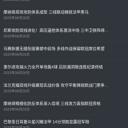
摩纳哥高效攻防体系成型 三线联动铸就法甲黑马
2025年08月26日
尼斯攻防双线进化！高压逼抢体系激活中场 三中卫铁阵缔造法甲最稳防线
2025年08月26日
马赛新援无缝衔接重塑中前场 多线作战保留欧冠席位希望
2025年08月26日
里尔进攻端火力全开单场轰4球 后防漏洞致连胜纪录终结
2025年08月26日
法兰克福双线升级展现实战价值 攻守平衡铸就欧战门票争夺利器
2025年08月26日
摩纳哥精细化防反体系渐入佳境 三线发力直指欧冠资格
2025年08月26日
巴黎圣日耳曼众星闪耀法甲 14分领跑显露冠军相
2025年08月26日