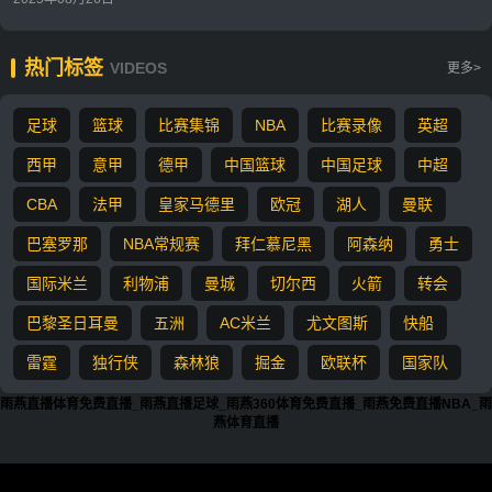
热门标签
VIDEOS
更多>
足球
篮球
比赛集锦
NBA
比赛录像
英超
西甲
意甲
德甲
中国篮球
中国足球
中超
CBA
法甲
皇家马德里
欧冠
湖人
曼联
巴塞罗那
NBA常规赛
拜仁慕尼黑
阿森纳
勇士
国际米兰
利物浦
曼城
切尔西
火箭
转会
巴黎圣日耳曼
五洲
AC米兰
尤文图斯
快船
雷霆
独行侠
森林狼
掘金
欧联杯
国家队
雨燕直播体育免费直播_雨燕直播足球_雨燕360体育免费直播_雨燕免费直播NBA_雨
燕体育直播