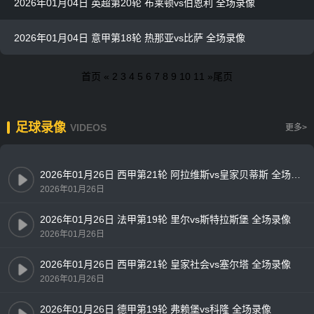
2026年01月04日 英超第20轮 布莱顿vs伯恩利 全场录像
2026年01月04日 意甲第18轮 热那亚vs比萨 全场录像
首页
«
2
3
4
5
6
7
8
9
10
11
»
尾页
足球录像
VIDEOS
更多>
2026年01月26日 西甲第21轮 阿拉维斯vs皇家贝蒂斯 全场录像
2026年01月26日
2026年01月26日 法甲第19轮 里尔vs斯特拉斯堡 全场录像
2026年01月26日
2026年01月26日 西甲第21轮 皇家社会vs塞尔塔 全场录像
2026年01月26日
2026年01月26日 德甲第19轮 弗赖堡vs科隆 全场录像