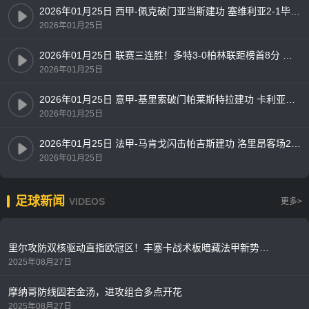
2026年01月25日 西甲-佩克破门亚当斯建功 塞维利亚2-1毕尔巴鄂竞技
2026年01月25日
2026年01月25日 联赛三连胜！多特3-0柏林联距榜首8分 埃姆雷詹点射贝壳头球破门
2026年01月25日
2026年01月25日 意甲-基里索破门帕莱斯特拉建功 卡利亚里2-1佛罗伦萨
2026年01月25日
2026年01月25日 法甲-马肯戈闪击帕吉斯建功 洛里昂客场2-0雷恩
2026年01月25日
足球新闻
VIDEOS
更多>
里尔攻防双核驱动直指欧冠区！丰塞卡战术板暗藏法甲新势力密码
2025年08月27日
摩纳哥防线固若金汤，进攻组合多点开花
2025年08月27日