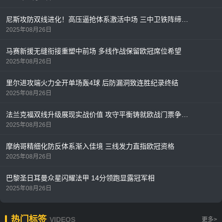
尼斯攻防双线进化！高压逼抢体系激活中场 三中卫铁阵缔造法甲最稳防线
2025年08月26日
马赛新援无缝衔接重塑中前场 多线作战保留欧冠席位希望
2025年08月26日
里尔进攻端火力全开单场轰4球 后防漏洞致连胜纪录终结
2025年08月26日
法兰克福双线升级展现实战价值 攻守平衡铸就欧战门票争夺利器
2025年08月26日
摩纳哥精细化防反体系渐入佳境 三线发力直指欧冠资格
2025年08月26日
巴黎圣日耳曼众星闪耀法甲 14分领跑显露冠军相
2025年08月26日
热门标签
VIDEOS
更多>