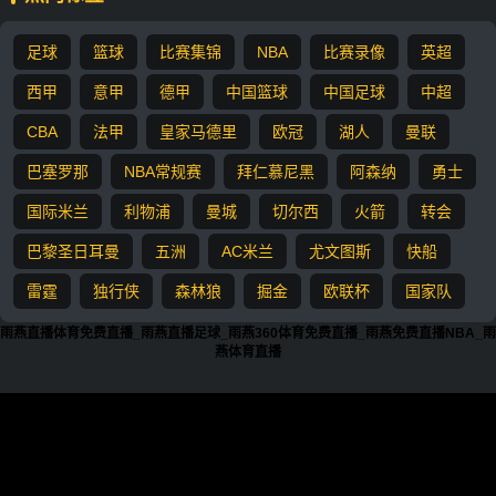
足球
篮球
比赛集锦
NBA
比赛录像
英超
西甲
意甲
德甲
中国篮球
中国足球
中超
CBA
法甲
皇家马德里
欧冠
湖人
曼联
巴塞罗那
NBA常规赛
拜仁慕尼黑
阿森纳
勇士
国际米兰
利物浦
曼城
切尔西
火箭
转会
巴黎圣日耳曼
五洲
AC米兰
尤文图斯
快船
雷霆
独行侠
森林狼
掘金
欧联杯
国家队
雨燕直播体育免费直播_雨燕直播足球_雨燕360体育免费直播_雨燕免费直播NBA_雨
燕体育直播
『
』所有赛事足球直播，NBA直播信号源均由用户收集或从搜索引擎
搜索整理获得，所有内容均来自互联网，我们自身不提供任何直播信
号和视频内容，如有侵犯您的权益请联系我们，我们会第一时间处理