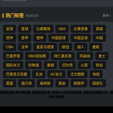
热门标签
VIDEOS
更多>
足球
篮球
比赛集锦
NBA
比赛录像
英超
西甲
意甲
德甲
中国篮球
中国足球
中超
CBA
法甲
皇家马德里
欧冠
湖人
曼联
巴塞罗那
NBA常规赛
拜仁慕尼黑
阿森纳
勇士
国际米兰
利物浦
曼城
切尔西
火箭
转会
巴黎圣日耳曼
五洲
AC米兰
尤文图斯
快船
雷霆
独行侠
森林狼
掘金
欧联杯
国家队
雨燕直播体育免费直播_雨燕直播足球_雨燕360体育免费直播_雨燕免费直播NBA_雨
燕体育直播