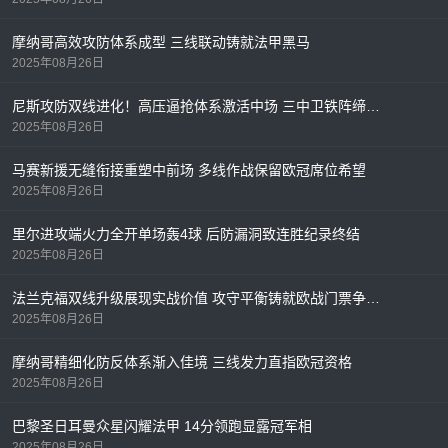
摩纳哥高效攻防体系成型 三线联动铸就法甲黑马
2025年08月26日
尼斯攻防双线进化！高压逼抢体系激活中场 三中卫铁阵缔造法甲最稳防线
2025年08月26日
马赛新援无缝衔接重塑中前场 多线作战保留欧冠席位希望
2025年08月26日
里尔进攻端火力全开单场轰4球 后防漏洞致连胜纪录终结
2025年08月26日
法兰克福双线升级展现实战价值 攻守平衡铸就欧战门票争夺利器
2025年08月26日
摩纳哥精细化防反体系渐入佳境 三线发力直指欧冠资格
2025年08月26日
巴黎圣日耳曼众星闪耀法甲 14分领跑显露冠军相
2025年08月26日