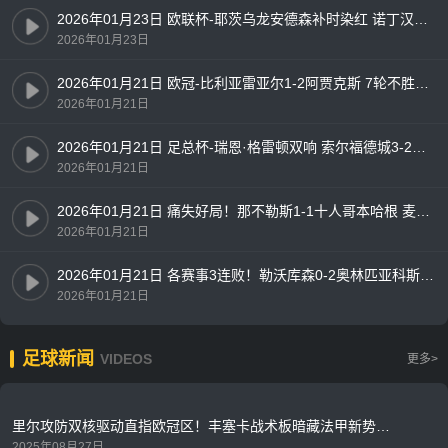
2026年01月23日 欧联杯-耶茨乌龙安德森补时染红 诺丁汉森林0-1布拉加
2026年01月23日
2026年01月21日 欧冠-比利亚雷亚尔1-2阿贾克斯 7轮不胜仅积1分列倒数第二
2026年01月21日
2026年01月21日 足总杯-瑞恩·格雷顿双响 索尔福德城3-2斯文登晋级将战曼城
2026年01月21日
2026年01月21日 痛失好局！那不勒斯1-1十人哥本哈根 麦克托米奈破门德莱尼直红
2026年01月21日
2026年01月21日 各赛事3连败！勒沃库森0-2奥林匹亚科斯 药厂17射门+6射正未果
2026年01月21日
足球新闻
VIDEOS
更多>
里尔攻防双核驱动直指欧冠区！丰塞卡战术板暗藏法甲新势力密码
2025年08月27日