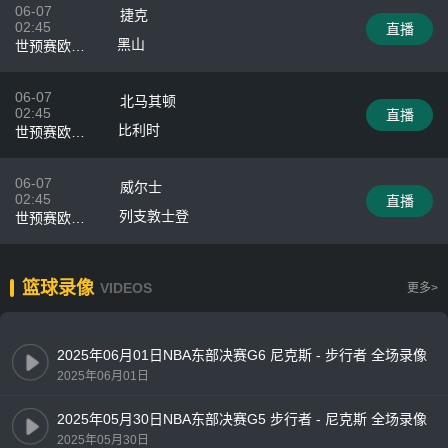
06-07
捷克
02:45
直播
黑山
世预赛欧洲
区
06-07
北马其顿
02:45
直播
比利时
世预赛欧洲
区
06-07
威尔士
02:45
直播
列支敦士登
世预赛欧洲
区
篮球录像
VIDEOS
更多>
2025年06月01日NBA东部决赛G6 尼克斯 - 步行者 全场录像
2025年06月01日
2025年05月30日NBA东部决赛G5 步行者 - 尼克斯 全场录像
2025年05月30日