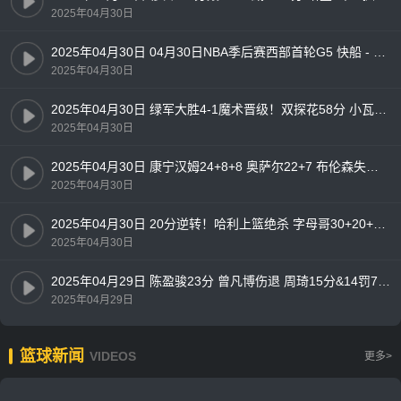
2025年04月30日
2025年04月30日 04月30日NBA季后赛西部首轮G5 快船 - 掘金 精彩镜头
2025年04月30日
2025年04月30日 绿军大胜4-1魔术晋级！双探花58分 小瓦25分 班凯罗19+9
2025年04月30日
2025年04月30日 康宁汉姆24+8+8 奥萨尔22+7 布伦森失准16中4 活塞力克尼克斯
2025年04月30日
2025年04月30日 20分逆转！哈利上篮绝杀 字母哥30+20+13 步行者加时4-1雄鹿
2025年04月30日
2025年04月29日 陈盈骏23分 曾凡博伤退 周琦15分&14罚7中 北京客场2-0山西拿赛点
2025年04月29日
篮球新闻
VIDEOS
更多>