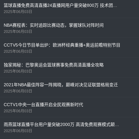
篮球直播免费高清直播24直播网用户量突破800万 技术团队升级服务器应对季后赛流量高峰
2025年06月03日
NBA赛程表：实时追踪比赛动态，掌握球队对阵时间
2025年06月03日
CCTV5今日节目单出炉：欧洲杯经典重播+奥运前瞻特别节目
2025年06月03日
独家揭秘：巴黎奥运会篮球赛事免费高清直播全攻略
2025年06月03日
2021年NBA最佳阵容一阵揭晓，巅峰对决见证联盟格局变迁
2025年06月03日
CCTV1中央一台直播开启全民观赛新时代
2025年06月03日
雨燕篮球直播平台用户量突破2000万 高清免费观赛模式颠覆行业格局
2025年06月03日