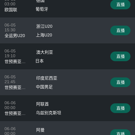
德国
03:00
直播
葡萄牙
欧国联
06-05
浙江U20
15:30
直播
上海U20
全运男U20
06-05
澳大利亚
19:10
直播
日本
世预赛亚洲
区
06-05
印度尼西亚
21:45
直播
中国男足
世预赛亚洲
区
06-06
阿联酋
00:00
直播
乌兹别克斯坦
世预赛亚洲
区
06-06
阿曼
00:00
直播