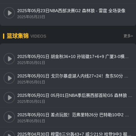
2025年05月23日NBA西部决赛G2 森林狼 - 雷霆 全场录像
2025年05月23日
篮球集锦
VIDEOS
更多>
2025年05月01日 胡金秋36+10 孙铭徽17+6+9 广厦3-0横扫辽宁闯入总决赛！
2025年05月01日
2025年05月01日 戈贝尔暴虐湖人内线27+24！詹东50分 湖人1-4负森林狼出局！
2025年05月01日
2025年05月01日 05月01日NBA季后赛西部首轮G5 森林狼 - 湖人 精彩镜头
2025年05月01日
2025年05月01日 差点玩脱！范弗里特26分 巴特勒10中2 火箭轻取勇士追至2-3
2025年05月01日
2025年04月30日 穆雷8三分轰43+7 威少21分 哈登9中3 掘金3-2快船勇夺天王山