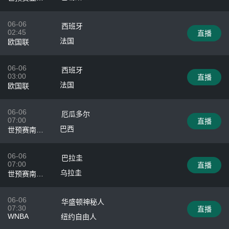
区
06-06
西班牙
02:45
直播
法国
欧国联
06-06
西班牙
03:00
直播
法国
欧国联
06-06
厄瓜多尔
07:00
直播
巴西
世预赛南美
区
06-06
巴拉圭
07:00
直播
乌拉圭
世预赛南美
区
06-06
华盛顿神秘人
07:30
直播
WNBA
纽约自由人