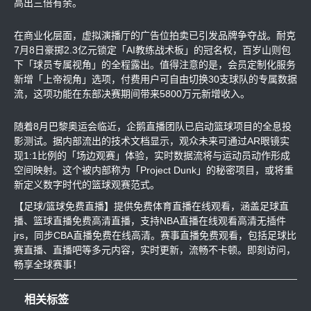
高出三倍有余。
在商业化层面，虚拟演播厅的广告位拍卖已引发品牌争夺战。耐克
7月8日豪掷2.3亿元锁定「AI教练战术板」的冠名权，百岁山则包
下「球员专属视角」的全程露出。值得注意的是，会员定制化服务
新增「上帝视角」选项，付费用户可自由切换30支球队的专属数据
流，这项功能在东部决赛期间带来5800万元新增收入。
随着8月巴黎奥运会临近，企鹅直播团队已启动篮球项目的全息投
影测试。据内部流出的技术文档显示，观众未来可通过AR眼镜实
现1:1比例的「场边观赛」体验，实时数据流将与运动员动作形成
空间映射。这个被内部称为「Project Dunk」的秘密项目，或将重
新定义数字时代的篮球观赛范式。
【足球/篮球免费直播】提供免费体育直播在线观看，涵盖足球直
播、篮球直播免费高清直播，支持NBA直播在线观看高清无插件
jrs，同步CBA直播免费在线高清。赛事直播免费观看，包括足球比
赛直播、直播吧等多元内容，实时更新，流畅不卡顿。即刻访问，
畅享全球赛事！
相关标签