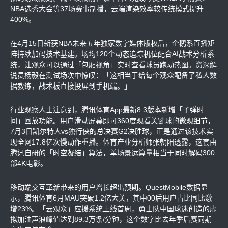
NBA选秀大会等37场赛事制播，云端渲染效率较传统模式提升
400%。
在4月15日斩获NBA未来五年独家数字媒体版权后，企鹅系直播矩
阵持续加码技术基建。场均120个动态追踪机位配合AI战术分析系
统，让观众可以通过「包厢视角」实时查看球员跑动热图。资深解
说员杨毅在测试场次中惊叹：「这相当于给每个观众配备了私人数
据教练，战术板直接投屏到手机端。」
行业观察人士注意到，腾讯体育App最新8.3版本新增「子弹时
间」回放功能。用户滑动屏幕即可360度观看关键球的微观细节，
7月3日凯尔特人vs独行侠的总决赛G2决胜球，正是通过该技术实
现全网17.8亿次慢动作重播。体育产业分析师张朝阳透露，这套由
腾讯自研的「时空凝结」算法，单场景运算量相当于同时解码300
部4K电影。
移动端交互革新带来的用户增长超出预期。QuestMobile数据显
示，腾讯体育6月MAU突破1.2亿大关，其中00后用户占比同比激
增23%。「云观众」应援系统上线首周，勇士队中国球迷创造的虚
拟加油声浪峰值达到89.3万条/分钟，这个数字比去年季后赛同期