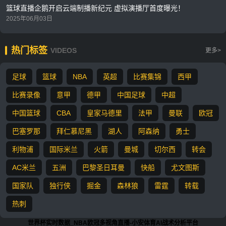
篮球直播企鹅开启云端制播新纪元 虚拟演播厅首度曝光！
2025年06月03日
热门标签
VIDEOS
更多>
足球
篮球
NBA
英超
比赛集锦
西甲
比赛录像
意甲
德甲
中国足球
中超
中国篮球
CBA
皇家马德里
法甲
曼联
欧冠
巴塞罗那
拜仁慕尼黑
湖人
阿森纳
勇士
利物浦
国际米兰
火箭
曼城
切尔西
转会
AC米兰
五洲
巴黎圣日耳曼
快船
尤文图斯
国家队
独行侠
掘金
森林狼
雷霆
转载
热刺
世界杯实时数据_NBA欧冠多视角直播-小安体育AI战术分析平台