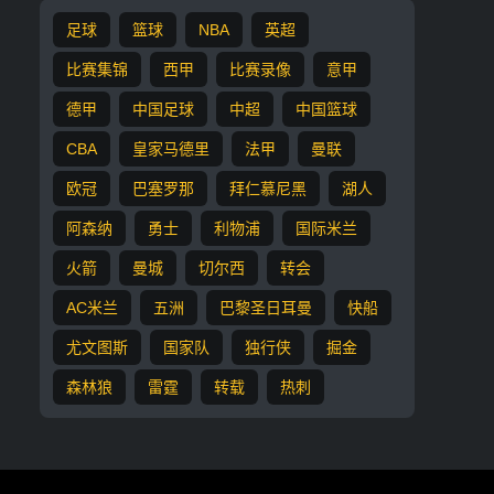
足球
篮球
NBA
英超
比赛集锦
西甲
比赛录像
意甲
德甲
中国足球
中超
中国篮球
CBA
皇家马德里
法甲
曼联
欧冠
巴塞罗那
拜仁慕尼黑
湖人
阿森纳
勇士
利物浦
国际米兰
火箭
曼城
切尔西
转会
AC米兰
五洲
巴黎圣日耳曼
快船
尤文图斯
国家队
独行侠
掘金
森林狼
雷霆
转载
热刺