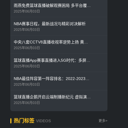
雨燕免费篮球直播破解观赛困局 多平台覆盖打造全民篮球盛宴
2025年06月03日
NBA赛事日程，最新战况与精彩对决解析
2025年06月03日
中央八套CCTV8直播收视率逆势上扬 黄金剧场破圈效应显现
2025年06月03日
篮球直播App赛事直播进入5G时代：多屏互动+AI解说重构观赛体验
2025年06月03日
NBA最佳阵容第一阵容排名：2022-2023赛季评选结果深度解析
2025年06月03日
篮球直播企鹅开启云端制播新纪元 虚拟演播厅首度曝光！
2025年06月03日
热门标签
VIDEOS
更多>