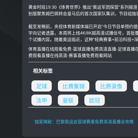
黄金时段19:30《体育世界》推出"奥运军团探营"系列报
别版聚焦姆巴佩转会皇马后的首次国家队集训，节目组独
截至发稿前，央视体育新媒体端已开启"今日节目单预约提
宇向记者透露，本周将上线4K/8K超高清试播信号，首批
个试播内容。随着奥运临近，这种"经典赛事+前沿科技+
体育直播在线观看免费-篮球直播免费高清直播-足球直播在线
费观看直播在线高清-赛事直播免费观看网站
相关标签
足球
比赛集锦
比赛录像
法甲
曼联
欧冠
上一篇
独家揭秘：巴黎奥运会篮球赛事免费高清直播全攻略