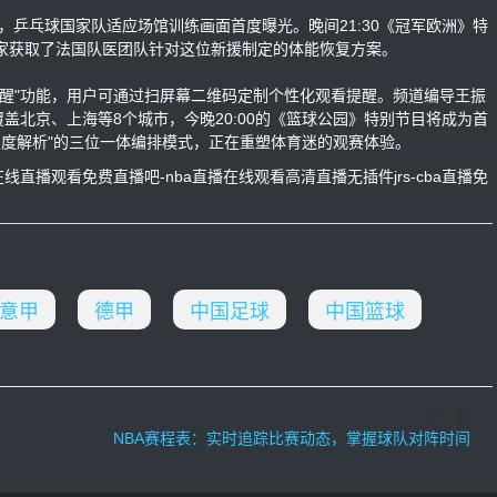
道，乒乓球国家队适应场馆训练画面首度曝光。晚间21:30《冠军欧洲》特
家获取了法国队医团队针对这位新援制定的体能恢复方案。
醒"功能，用户可通过扫屏幕二维码定制个性化观看提醒。频道编导王振
覆盖北京、上海等8个城市，今晚20:00的《篮球公园》特别节目将成为首
深度解析"的三位一体编排模式，正在重塑体育迷的观赛体验。
直播观看免费直播吧-nba直播在线观看高清直播无插件jrs-cba直播免
意甲
德甲
中国足球
中国篮球
下一篇
NBA赛程表：实时追踪比赛动态，掌握球队对阵时间