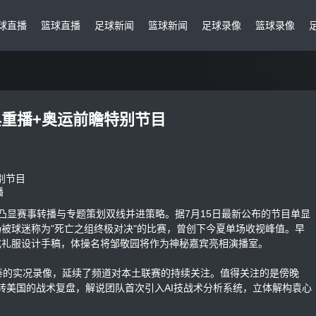
球直播
篮球直播
足球新闻
篮球新闻
足球录像
篮球录像
典重播+奥运前瞻特别节目
播
凸显赛事转播与专题策划双线并进策略。据7月15日最新公布的节目单显
这场被球迷称为"死亡之组终极对决"的比赛，曾创下今夏单场收视峰值。早
幕式礼服设计手稿，体操名将邹敬园将作为神秘嘉宾亮相演播室。
春亚泰的实况录像，延续了频道对本土联赛的持续关注。值得关注的是傍晚
2逆转美国的战术复盘，解说团队首次引入AI技战术分析系统，立体解构袁心