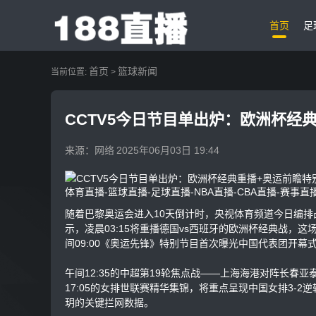
首页
足
首页
篮球新闻
当前位置:
>
CCTV5今日节目单出炉：欧洲杯经
来源：网络
2025年06月03日 19:44
体育直播-篮球直播-足球直播-NBA直播-CBA直播-赛事直
随着巴黎奥运会进入10天倒计时，央视体育频道今日编排
示，凌晨03:15将重播德国vs西班牙的欧洲杯经典战，
间09:00《奥运先锋》特别节目首次曝光中国代表团开
午间12:35的中超第19轮焦点战——上海海港对阵长
17:05的女排世联赛精华集锦，将重点呈现中国女排3-
玥的关键拦网数据。