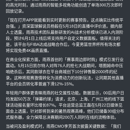
的高光时刻，通过雨燕的智能多视角功能创造了单场300万次即时
回放记录。
「现在打开APP就能看到实时更新的赛事预告，这点确实比传统平
台强。」资深篮球解说员杨毅在5月18日的直播中评价道。据内部
人士透露，雨燕技术团队最新研发的AI战术分析模块已进入内测阶
段，预计6月1日上线后将支持用户自定义数据面板。值得关注的
是，该平台与FIBA达成战略合作后，今夏男篮世界杯所有场次都
将实现免费4K画质直播。
在商业化探索方面，雨燕首创的「赛事周边即时购」模式引发行业
震动。5月15日凯尔特人对阵76人的抢七大战期间，塔图姆命中压
哨绝杀后，其同款球衣在平台商城创下10分钟售罄2000件的纪
录。这种将观赛激情转化为消费动力的创新玩法，让同期其他直播
平台的会员转化率普遍下滑12%-15%。
年轻用户群体更青睐雨燕的社交属性功能。数据显示，00后用户日
均发起50万次「弹幕约球」请求，北京、上海、广州三地的线下篮
球活动报名量环比增长87%。平台运营总监王磊在5月22日媒体见
面会上透露，针对即将到来的暑热观赛高峰，他们已储备30组分布
式服务器，全力保障总决赛期间200万人同时在线的流畅体验。
当被问及盈利模式时，雨燕CMO李芳首次披露关键数据：「我们