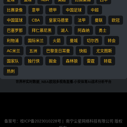
比赛录像
意甲
德甲
中国足球
中超
中国篮球
CBA
皇家马德里
法甲
曼联
欧冠
巴塞罗那
拜仁慕尼黑
湖人
阿森纳
勇士
利物浦
国际米兰
火箭
曼城
切尔西
转会
AC米兰
五洲
巴黎圣日耳曼
快船
尤文图斯
国家队
独行侠
掘金
森林狼
雷霆
转载
热刺
世界杯实时数据_NBA欧冠多视角直播-小安体育AI战术分析平台
『
』所有赛事足球直播，NBA直播信号源均由用户收集或从搜索引擎
搜索整理获得，所有内容均来自互联网，我们自身不提供任何直播信
号和视频内容，如有侵犯您的权益请联系我们，我们会第一时间处理
备案号：桂ICP备2023010228号 |
南宁尘星网络科技有限公司 版权