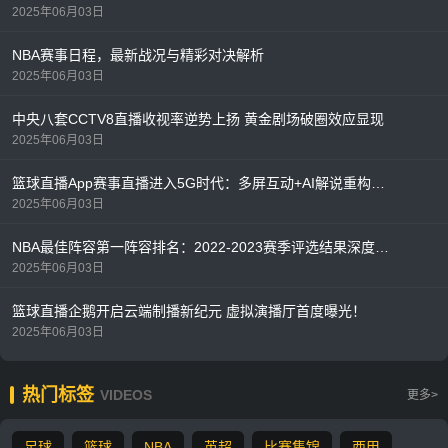
2025年06月03日
NBA赛事日程，最新战况与精彩对决解析
2025年06月03日
中央八套CCTV8直播收视率逆势上扬 黄金剧场破圈效应显现
2025年06月03日
篮球直播App赛事直播进入5G时代：多屏互动+AI解说重构观赛体验
2025年06月03日
NBA最佳阵容第一阵容排名：2022-2023赛季评选结果深度解析
2025年06月03日
篮球直播企鹅开启云端制播新纪元 虚拟演播厅首度曝光！
2025年06月03日
热门标签
VIDEOS
更多>
足球
篮球
NBA
英超
比赛集锦
西甲