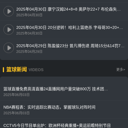
2025年04月30日 康宁汉姆24+8+8 奥萨尔22+7 布伦森失准16中4 活塞力克尼克斯
2025年04月30日
2025年04月30日 20分逆转！哈利上篮绝杀 字母哥30+20+13 步行者加时4-1雄鹿
2025年04月30日
2025年04月29日 陈盈骏23分 曾凡博伤退 周琦15分&14罚7中 北京客场2-0山西拿赛点
2025年04月29日
篮球新闻
VIDEOS
更多>
篮球直播免费高清直播24直播网用户量突破800万 技术团队升级服务器应对季后赛流量高峰
2025年06月03日
NBA赛程表：实时追踪比赛动态，掌握球队对阵时间
2025年06月03日
CCTV5今日节目单出炉：欧洲杯经典重播+奥运前瞻特别节目