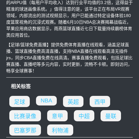
的ARPU值（每用户平均收入）达到行业平均值的3.2倍，这得益于
精准的球迷画像系统。」值得注意的是，该平台正在布局VR观赛
领域，内部流出的测试视频显示，用户已能通过特定设备体验180
度篮筐视角的沉浸式观赛。随着6月10日NBA总决赛揭幕战临近，
苹果应用商店数据显示，雨燕篮球直播近七日下载量持续霸榜体育
类应用首位。
【足球/篮球免费直播】提供免费体育直播在线观看，涵盖足球直
播、篮球直播免费高清直播，支持NBA直播在线观看高清无插件
jrs，同步CBA直播免费在线高清。赛事直播免费观看，包括足球比
赛直播、直播吧等多元内容，实时更新，流畅不卡顿。即刻访问，
畅享全球赛事！
相关标签
NBA
足球
英超
西甲
比赛录像
意甲
中超
曼联
巴塞罗那
利物浦