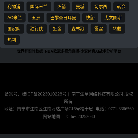
利物浦
国际米兰
火箭
曼城
切尔西
转会
AC米兰
五洲
巴黎圣日耳曼
快船
尤文图斯
国家队
独行侠
掘金
森林狼
雷霆
转载
热刺
世界杯实时数据_NBA欧冠多视角直播-小安体育AI战术分析平台
『
』所有赛事足球直播，NBA直播信号源均由用户收集或从搜索引擎
搜索整理获得，所有内容均来自互联网，我们自身不提供任何直播信
号和视频内容，如有侵犯您的权益请联系我们，我们会第一时间处理
备案号：桂ICP备2023010228号 |
南宁尘星网络科技有限公司 版权
所有
地址：南宁市江南区江南万达广场C16号楼十层 电话：0771-3386560
网站地图
TG:best20252030