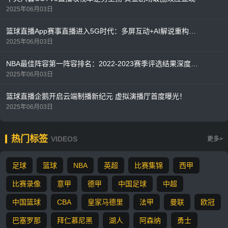
2025年06月03日
篮球直播App赛事直播进入5G时代：多屏互动+AI解说重构观赛体验
2025年06月03日
NBA最佳阵容第一阵容排名：2022-2023赛季评选结果深度解析
2025年06月03日
篮球直播企鹅开启云端制播新纪元 虚拟演播厅首度曝光！
2025年06月03日
热门标签
VIDEOS
更多>
足球
篮球
NBA
英超
比赛集锦
西甲
比赛录像
意甲
德甲
中国足球
中超
中国篮球
CBA
皇家马德里
法甲
曼联
欧冠
巴塞罗那
拜仁慕尼黑
湖人
阿森纳
勇士