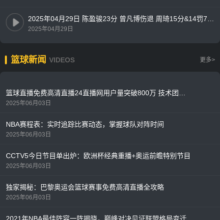
2025年04月29日 陈盈骏23分 曾凡博伤退 周琦15分&14罚7中 北京客场2-0山西拿赛点
2025年04月29日
篮球新闻
VIDEOS
更多>
篮球直播免费高清直播24直播网用户量突破800万 技术团队升级服务器应对季后赛流量高峰
2025年06月03日
NBA赛程表：实时追踪比赛动态，掌握球队对阵时间
2025年06月03日
CCTV5今日节目单出炉：欧洲杯经典重播+奥运前瞻特别节目
2025年06月03日
独家揭秘：巴黎奥运会篮球赛事免费高清直播全攻略
2025年06月03日
2021年NBA最佳阵容一阵揭晓，巅峰对决见证联盟格局变迁