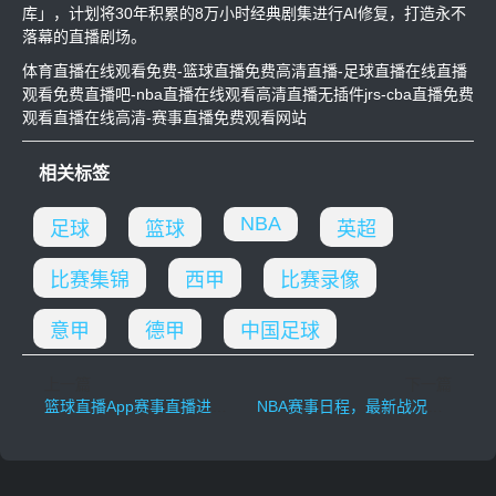
库」，计划将30年积累的8万小时经典剧集进行AI修复，打造永不
落幕的直播剧场。
体育直播在线观看免费-篮球直播免费高清直播-足球直播在线直播
观看免费直播吧-nba直播在线观看高清直播无插件jrs-cba直播免费
观看直播在线高清-赛事直播免费观看网站
相关标签
NBA
足球
篮球
英超
比赛集锦
西甲
比赛录像
意甲
德甲
中国足球
上一篇
下一篇
篮球直播App赛事直播进入5G时代：多屏互动+AI解说重构观赛体验
NBA赛事日程，最新战况与精彩对决解析