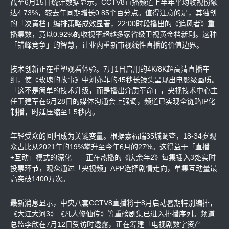
截至6月15日统计数据显示，CCTV8直播频道上半年平均收视份额
达4.73%，较去年同期增长0.85个百分点。值得注意的是，其独创
的「次黄档」编排策略成效显著，22:00时段播出的《追风者》重
播集数，竟以0.92%的收视率超越多家省级卫视黄金档新剧。这种
「错峰竞争」的智慧，让业内重新审视线性直播的价值边界。
技术创新正在重塑观看体验。7月1日启用的4K/8K超高清直播车
组，使《玫瑰的故事》中刘亦菲的45秒长镜头呈现出电影级画质。
「这不是简单的技术升级，而是播出介质革命」，央视技术中心主
任王建军在6月28日的媒体沟通会上强调，频道已实现全链路IP化
制播，时延压缩至1.5秒内。
年轻受众的回归成为关键变量。根据索福瑞35城调查，18-34岁观
众占比从2021年的19%攀升至今年6月的27%。这得益于「直播
+互动」模式的深化——正在热播的《庆余年2》每集插入3处实时
投票环节，观众通过「央视频」APP选择剧情走向，单集互动量最
高突破1400万次。
最新消息显示，中央八套CCTV8直播将于8月启动暑期特别编排，
《大江大河3》《凡人修仙传》等重磅剧集已进入排播序列。频道
总监李欣在7月12日受访时透露，正在筹建「电视剧数字资产