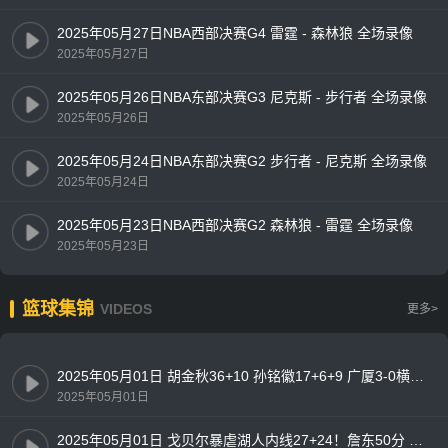
2025年05月27日NBA西部决赛G4 雷霆 - 森林狼 全场录像
2025年05月27日
2025年05月26日NBA东部决赛G3 尼克斯 - 步行者 全场录像
2025年05月26日
2025年05月24日NBA东部决赛G2 步行者 - 尼克斯 全场录像
2025年05月24日
2025年05月23日NBA西部决赛G2 森林狼 - 雷霆 全场录像
2025年05月23日
篮球集锦
VIDEOS
更多>
2025年05月01日 胡金秋36+10 孙铭徽17+6+9 广厦3-0横扫辽宁闯入总决赛！
2025年05月01日
2025年05月01日 戈贝尔暴虐湖人内线27+24！詹东50分 湖人1-4负森林狼出局！