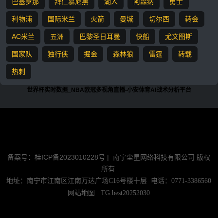
巴塞罗那
拜仁慕尼黑
湖人
阿森纳
勇士
利物浦
国际米兰
火箭
曼城
切尔西
转会
AC米兰
五洲
巴黎圣日耳曼
快船
尤文图斯
国家队
独行侠
掘金
森林狼
雷霆
转载
热刺
世界杯实时数据_NBA欧冠多视角直播-小安体育AI战术分析平台
『
』所有赛事足球直播，NBA直播信号源均由用户收集或从搜索引擎
搜索整理获得，所有内容均来自互联网，我们自身不提供任何直播信
号和视频内容，如有侵犯您的权益请联系我们，我们会第一时间处理
备案号：桂ICP备2023010228号 |
南宁尘星网络科技有限公司 版权
所有
地址：南宁市江南区江南万达广场C16号楼十层 电话：0771-3386560
网站地图
TG:best20252030