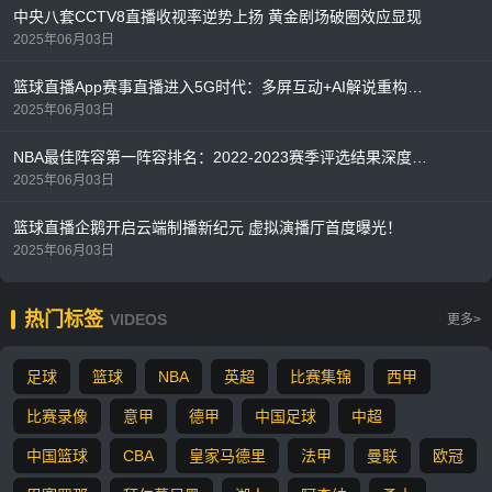
中央八套CCTV8直播收视率逆势上扬 黄金剧场破圈效应显现
2025年06月03日
篮球直播App赛事直播进入5G时代：多屏互动+AI解说重构观赛体验
2025年06月03日
NBA最佳阵容第一阵容排名：2022-2023赛季评选结果深度解析
2025年06月03日
篮球直播企鹅开启云端制播新纪元 虚拟演播厅首度曝光！
2025年06月03日
热门标签
VIDEOS
更多>
足球
篮球
NBA
英超
比赛集锦
西甲
比赛录像
意甲
德甲
中国足球
中超
中国篮球
CBA
皇家马德里
法甲
曼联
欧冠