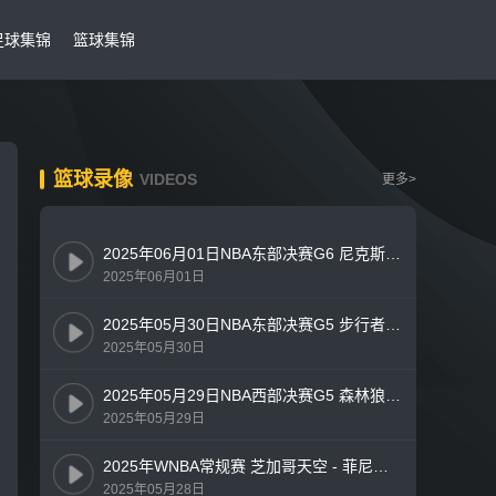
足球集锦
篮球集锦
篮球录像
VIDEOS
更多>
2025年06月01日NBA东部决赛G6 尼克斯 - 步行者 全场录像
2025年06月01日
2025年05月30日NBA东部决赛G5 步行者 - 尼克斯 全场录像
2025年05月30日
2025年05月29日NBA西部决赛G5 森林狼 - 雷霆 全场录像
2025年05月29日
2025年WNBA常规赛 芝加哥天空 - 菲尼克斯水星 全场录像
2025年05月28日