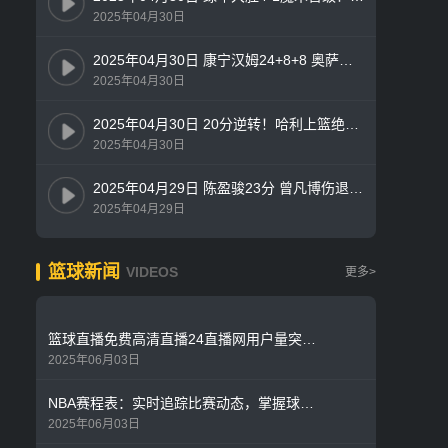
2025年04月30日
2025年04月30日 康宁汉姆24+8+8 奥萨尔22+7 布伦森失准16中4 活塞力克尼克斯
2025年04月30日
2025年04月30日 20分逆转！哈利上篮绝杀 字母哥30+20+13 步行者加时4-1雄鹿
2025年04月30日
2025年04月29日 陈盈骏23分 曾凡博伤退 周琦15分&14罚7中 北京客场2-0山西拿赛点
2025年04月29日
篮球新闻
VIDEOS
更多>
篮球直播免费高清直播24直播网用户量突破800万 技术团队升级服务器应对季后赛流量高峰
2025年06月03日
NBA赛程表：实时追踪比赛动态，掌握球队对阵时间
2025年06月03日