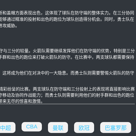
断和盖帽方面表现出色，这体现了球队在防守端的整体实力。在三分协同
能够通过精准的投射和出色的跑位为球队创造得分机会。同时，勇士队在
进攻威胁。
防守与三分的较量。火箭队需要继续发挥他们在防守端的优势，特别是三分
手群和出色的跑位来打破火箭队的防守。在比赛中，两支球队都需要保持
。
，这将成为他们在对决中的一大隐患。而勇士队则需要警惕火箭队的防守
场精彩纷呈的比赛。两支球队在防守端和三分投射上的表现将直接影响比赛
守移动及协同作战能力；而勇士队则需要利用他们的射手群和出色的跑位
带来无尽的惊喜和激情。
CBA
中超
曼联
欧冠
巴塞罗那