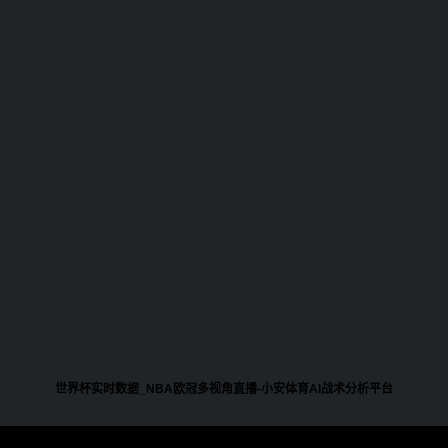
世界杯实时数据_NBA欧冠多视角直播-小安体育AI战术分析平台