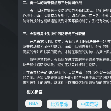
二、勇士队的防守特点与三分协同作战
勇士队同样拥有一支防守实力强劲的球队。他们在抢
作战上，勇士队拥有众多射手，如希尔德、库里等，他们
防守转换时也能够迅速找到外围等候的射手，形成有效的
三、火箭与勇士对决中的防守与三分较量
在未来30天的比赛中，火箭与勇士的对决将是一场
防守移动和协同作战能力。而勇士队则需要利用他们的射
高度的专注和默契的配合，才能在激烈的对抗中占据上风
值得注意的是，火箭队在进攻端的三分球命中率较低
反击和快速转换进攻，避免在领先时被对手逆转。
：在未来30天的NBA赛事中，火箭与勇士的对决将是一
的走向。火箭队需要继续提升他们的三分命中率并加强防
来打破对手的防守。球迷们可以期待这场篮球智慧的盛宴
相关标签
NBA
比赛录像
中国足球