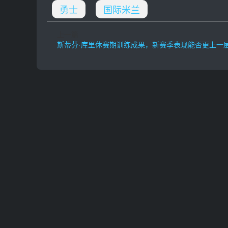
勇士
国际米兰
上一篇
斯蒂芬·库里休赛期训练成果，新赛季表现能否更上一