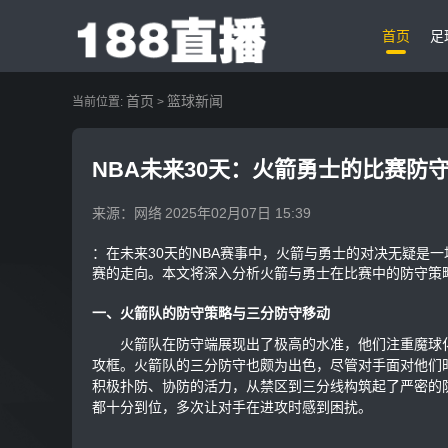
首页
足
首页
篮球新闻
当前位置:
>
NBA未来30天：火箭勇士的比赛防
来源：网络
2025年02月07日 15:39
：在未来30天的NBA赛事中，火箭与勇士的对决无疑是
赛的走向。本文将深入分析火箭与勇士在比赛中的防守策
一、火箭队的防守策略与三分防守移动
火箭队在防守端展现出了极高的水准，他们注重魔球
攻框。火箭队的三分防守也颇为出色，尽管对手面对他们
积极扑防、协防的活力，从禁区到三分线构筑起了严密的
都十分到位，多次让对手在进攻时感到困扰。