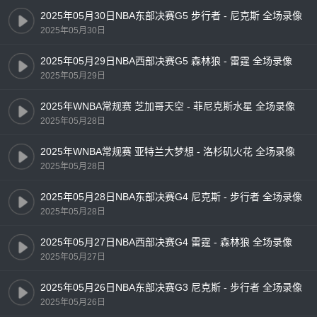
2025年05月30日NBA东部决赛G5 步行者 - 尼克斯 全场录像
2025年05月30日
2025年05月29日NBA西部决赛G5 森林狼 - 雷霆 全场录像
2025年05月29日
2025年WNBA常规赛 芝加哥天空 - 菲尼克斯水星 全场录像
2025年05月28日
2025年WNBA常规赛 亚特兰大梦想 - 洛杉矶火花 全场录像
2025年05月28日
2025年05月28日NBA东部决赛G4 尼克斯 - 步行者 全场录像
2025年05月28日
2025年05月27日NBA西部决赛G4 雷霆 - 森林狼 全场录像
2025年05月27日
2025年05月26日NBA东部决赛G3 尼克斯 - 步行者 全场录像
2025年05月26日