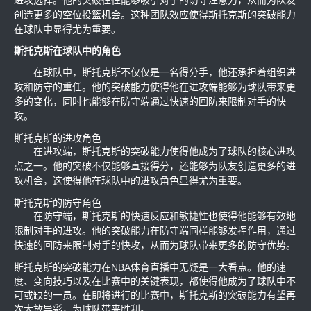
创造更多的空位投篮机会。这种团队效应使得斯托克斯的突破能力
在球队中显得尤为重要。
斯托克斯在球队中的角色
在球队中，斯托克斯不仅仅是一名得分手，他还承担着组织进
攻和防守的重任。他的突破能力使得他在进攻端能够为球队带来更
多的变化，同时也能够在防守端通过快速的回防来限制对手的快
攻。
斯托克斯的进攻角色
在进攻端，斯托克斯的突破能力使得他成为了球队的核心进攻
点之一。他的突破不仅能够直接得分，还能够为队友创造更多的进
攻机会，这使得他在球队中的进攻角色显得尤为重要。
斯托克斯的防守角色
在防守端，斯托克斯的快速反应和敏捷性也使得他能够有效地
限制对手的进攻。他的突破能力在防守端同样能够发挥作用，通过
快速的回防来限制对手的快攻，从而为球队带来更多的防守优势。
斯托克斯的突破能力在NBA体育直播中无疑是一大看点。他的速
度、变向技巧以及在比赛中的关键表现，都使得他成为了球队中不
可或缺的一员。在即将进行的比赛中，斯托克斯的突破能力有望再
次大放异彩，为球队带来胜利。